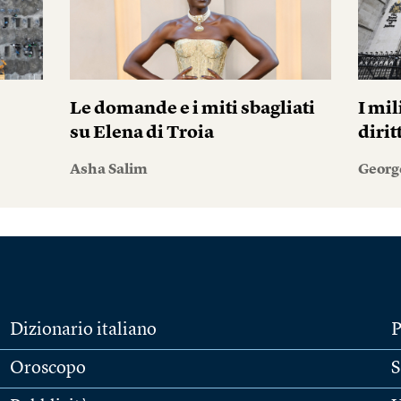
Le domande e i miti sbagliati
I mil
su Elena di Troia
diri
Asha Salim
Georg
Dizionario italiano
P
Oroscopo
S