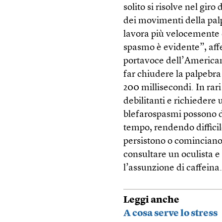
solito si risolve nel gir
dei movimenti della palp
lavora più velocemente 
spasmo è evidente”, af
portavoce dell’America
far chiudere la palpebra 
200 millisecondi. In rar
debilitanti e richiedere 
blefarospasmi possono d
tempo, rendendo difficil
persistono o cominciano 
consultare un oculista e 
l’assunzione di caffeina
Leggi anche
A cosa serve lo stress