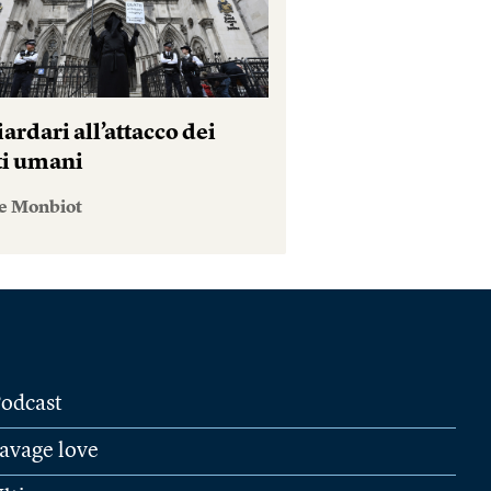
iardari all’attacco dei
tti umani
e Monbiot
odcast
avage love