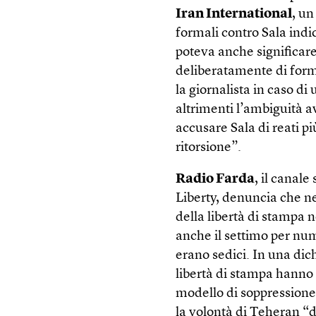
Iran International
, un
formali contro Sala indi
poteva anche significare
deliberatamente di form
la giornalista in caso di
altrimenti l’ambiguità a
accusare Sala di reati p
ritorsione”.
Radio Farda
, il canal
Liberty, denuncia che nel
della libertà di stampa 
anche il settimo per num
erano sedici. In una dic
libertà di stampa hanno s
modello di soppressione
la volontà di Teheran “di