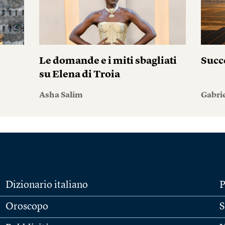
Le domande e i miti sbagliati
Succ
su Elena di Troia
Asha Salim
Gabri
Dizionario italiano
P
Oroscopo
S