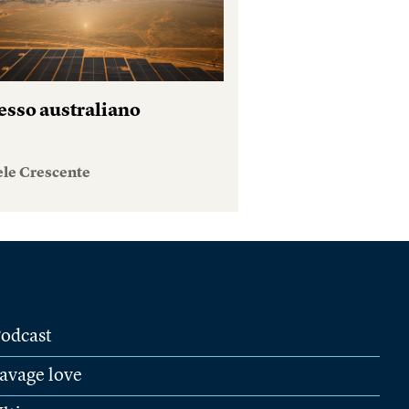
esso australiano
ele Crescente
odcast
avage love