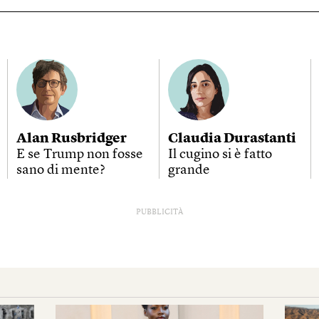
Alan Rusbridger
Claudia Durastanti
E se Trump non fosse
Il cugino si è fatto
sano di mente?
grande
PUBBLICITÀ