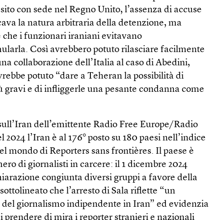
 sito con sede nel Regno Unito, l’assenza di accuse
cava la natura arbitraria della detenzione, ma
 che i funzionari iraniani evitavano
ularla. Così avrebbero potuto rilasciare facilmente
 una collaborazione dell’Italia al caso di Abedini,
vrebbe potuto “dare a Teheran la possibilità di
iù gravi e di infliggerle una pesante condanna come
e sull’Iran dell’emittente Radio Free Europe/Radio
 2024 l’Iran è al 176° posto su 180 paesi nell’indice
nel mondo di Reporters sans frontières. Il paese è
ero di giornalisti in carcere: il 1 dicembre 2024
hiarazione congiunta diversi gruppi a favore della
ottolineato che l’arresto di Sala riflette “un
 del giornalismo indipendente in Iran” ed evidenzia
 prendere di mira i reporter stranieri e nazionali