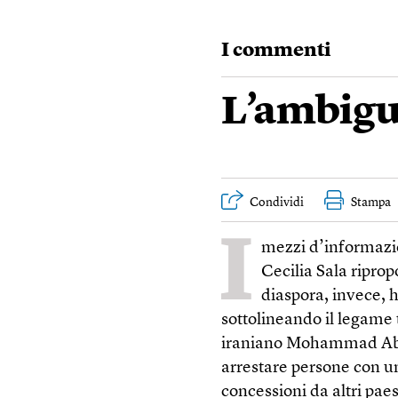
I commenti
L’ambigu
Condividi
Stampa
I
mezzi d’informazio
Cecilia Sala riprop
diaspora, invece, 
sottolineando il legame 
iraniano Mohammad Abed
arrestare persone con u
concessioni da altri pa