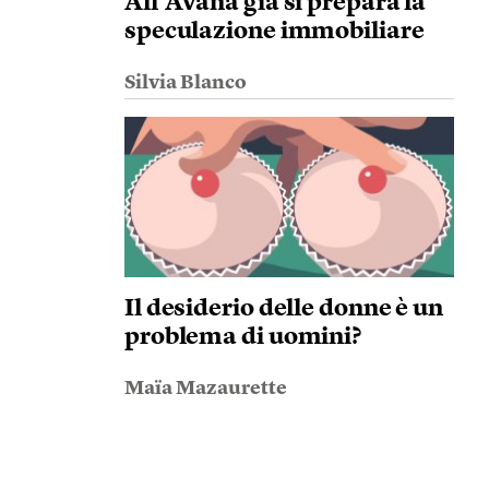
All’Avana già si prepara la
speculazione immobiliare
Silvia Blanco
Il desiderio delle donne è un
problema di uomini?
Maïa Mazaurette