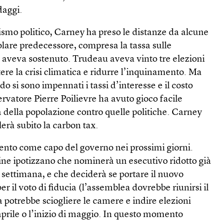
daggi.
rismo politico, Carney ha preso le distanze da alcune
olare predecessore, compresa la tassa sulle
o aveva sostenuto. Trudeau aveva vinto tre elezioni
re la crisi climatica e ridurre l’inquinamento. Ma
 si sono impennati i tassi d’interesse e il costo
servatore Pierre Poilievre ha avuto gioco facile
a della popolazione contro quelle politiche. Carney
erà subito la carbon tax.
nto come capo del governo nei prossimi giorni.
ine ipotizzano che nominerà un esecutivo ridotto già
 settimana, e che deciderà se portare il nuovo
r il voto di fiducia (l’assemblea dovrebbe riunirsi il
a potrebbe sciogliere le camere e indire elezioni
 aprile o l’inizio di maggio. In questo momento