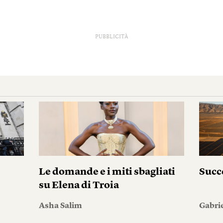
PUBBLICITÀ
i
Le domande e i miti sbagliati
Succ
su Elena di Troia
Asha Salim
Gabri