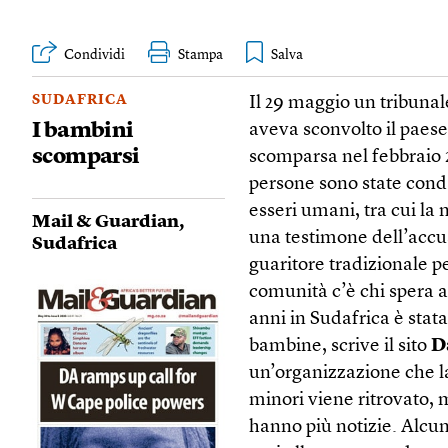
Condividi
Stampa
SUDAFRICA
Il 29 maggio un tribunal
I bambini
aveva sconvolto il paese
scomparsi
scomparsa nel febbraio 
persone sono state conda
esseri umani, tra cui l
Mail & Guardian
,
una testimone dell’accu
Sudafrica
guaritore tradizionale pe
comunità c’è chi spera anc
anni in Sudafrica è stat
bambine, scrive il sito
D
un’organizzazione che lav
minori viene ritrovato, 
hanno più notizie. Alcune