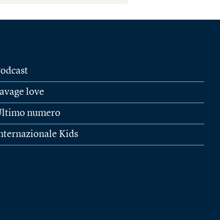
odcast
avage love
ltimo numero
nternazionale Kids