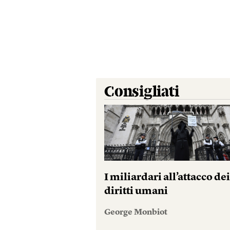
Consigliati
I miliardari all’attacco de
diritti umani
George Monbiot