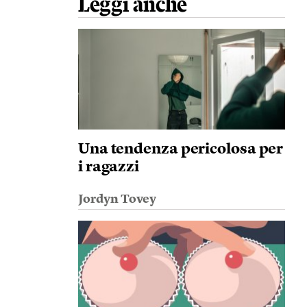
Leggi anche
Una tendenza pericolosa per
i ragazzi
Jordyn Tovey