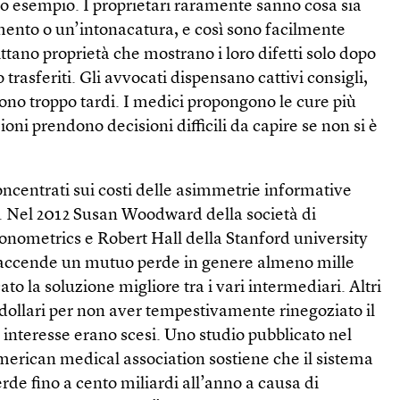
o esempio. I proprietari raramente sanno cosa sia
mento o un’intonacatura, e così sono facilmente
fittano proprietà che mostrano i loro difetti solo dopo
no trasferiti. Gli avvocati dispensano cattivi consigli,
gono troppo tardi. I medici propongono le cure più
oni prendono decisioni difficili da capire se non si è
oncentrati sui costi delle asimmetrie informative
. Nel 2012 Susan Wood­ward della società di
onometrics e Robert Hall della Stanford university
 accende un mutuo perde in genere almeno mille
ato la soluzione migliore tra i vari intermediari. Altri
dollari per non aver tempestivamente rinegoziato il
i interesse erano scesi. Uno studio pubblicato nel
American medical association sostiene che il sistema
rde fino a cento miliardi all’anno a causa di