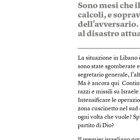
Sono mesi che il 
calcoli, e sopra
dell’avversario.
al disastro attu
La situazione in Libano è
sono state sgomberate e i
segretario generale, l’a
Ma è ancora qui. Contin
razzi e missili su Israel
Intensificare le operaz
zona cuscinetto nel sud d
ogni volta che vuole? Spi
partito di Dio?
Il premier israeliano no