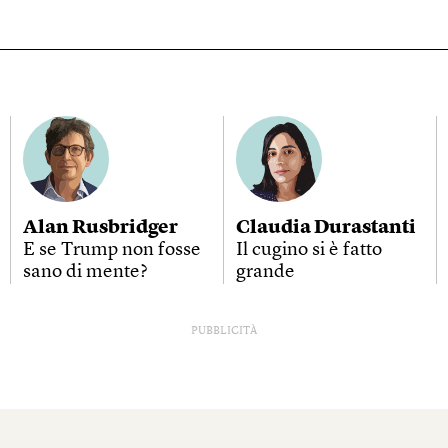
Alan Rusbridger
Claudia Durastanti
E se Trump non fosse
Il cugino si è fatto
sano di mente?
grande
PUBBLICITÀ