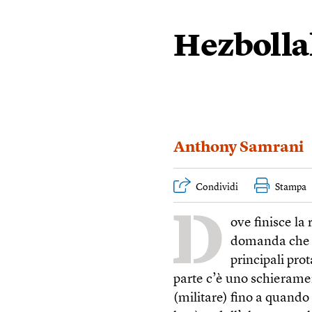
Hezbollah
Anthony Samrani
Condividi
Stampa
D
ove finisce la
domanda che do
principali pro
parte c’è uno schierament
(militare) fino a quando 