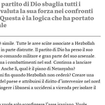
partito di Dio sbaglia tutti i
vvaluta la sua forza nei confronti
 Questa è la logica che ha portato
ale
 simile. Tutte le aree sciite associate a Hezbollah
n parte distrutte. Il partito di Dio ha perso il suo
lto comando militare e gran parte del suo arsenale.
ua i combattimenti nel sud. Continua a lanciare
e. Anche lì, qual è il piano di Netanyahu?
ioni fin quando Hezbollah non cederà? Creare una
el paese e attribuirsi il diritto d’intervenire nel nord
ngere i libanesi a uccidersi a vicenda per isolare il
n vuole solo sconfiggere l’asse iraniano. Vuole