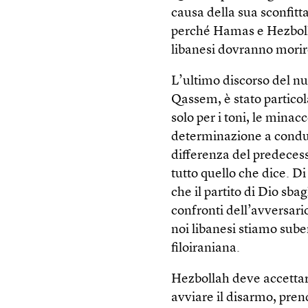
causa della sua sconfit
perché Hamas e Hezbolla
libanesi dovranno mori
L’ultimo discorso del n
Qassem, è stato partico
solo per i toni, le minacc
determinazione a condu
differenza del predeces
tutto quello che dice. D
che il partito di Dio sbag
confronti dell’avversario
noi libanesi stiamo sube
filoiraniana.
Hezbollah deve accettare 
avviare il disarmo, prend