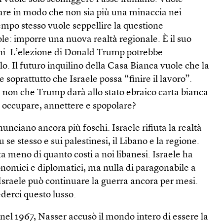
Fare in modo che non sia più una minaccia nei
empo stesso vuole seppellire la questione
ole: imporre una nuova realtà regionale. È il suo
nni. L’elezione di Donald Trump potrebbe
lo. Il futuro inquilino della Casa Bianca vuole che la
 soprattutto che Israele possa “finire il lavoro”.
e non che Trump darà allo stato ebraico carta bianca
e, occupare, annettere e spopolare?
unciano ancora più foschi. Israele rifiuta la realtà
Su se stesso e sui palestinesi, il Libano e la regione.
ta meno di quanto costi a noi libanesi. Israele ha
conomici e diplomatici, ma nulla di paragonabile a
Israele può continuare la guerra ancora per mesi.
erci questo lusso.
nel 1967, Nasser accusò il mondo intero di essere la