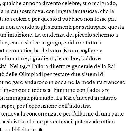
e, qualche anno fa diventò celebre, suo malgrado,
da in cui sosteneva, con lingua fantasiosa, che la
to i colori e per questo il pubblico non fosse più
Pur non avendo io gli strumenti per sviluppare questa
ia un’intuizione. La tendenza del piccolo schermo a
, come si dice in gergo, e ridurre tutto a
ta cromatica ha del vero. È raro cogliere e
le sfumature, i gradienti, le ombre, laddove
tà. Nel 1972 l’allora direttore generale della Rai
tò delle Olimpiadi per testare due sistemi di
Alcune gare andarono in onda nella modalità francese
, d’invenzione tedesca. Finimmo con l’adottare
on immagini più nitide. La Rai c’investì in ritardo
europei, per l’opposizione dell’industria
 temeva la concorrenza, e per l’allarme di una parte
to a sinistra, che ne paventava il potenziale ottico
to pubblicitario. ◆