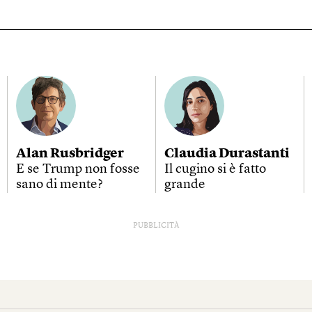
Alan Rusbridger
Claudia Durastanti
E se Trump non fosse
Il cugino si è fatto
sano di mente?
grande
PUBBLICITÀ