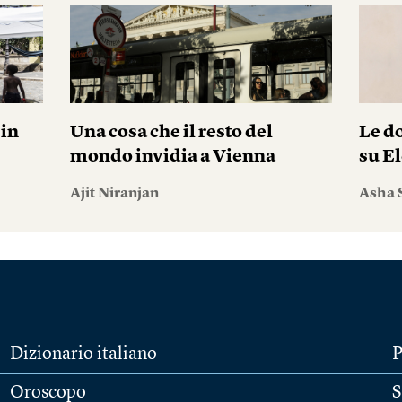
pin
Una cosa che il resto del
Le do
mondo invidia a Vienna
su El
Ajit Niranjan
Asha 
Dizionario italiano
P
Oroscopo
S