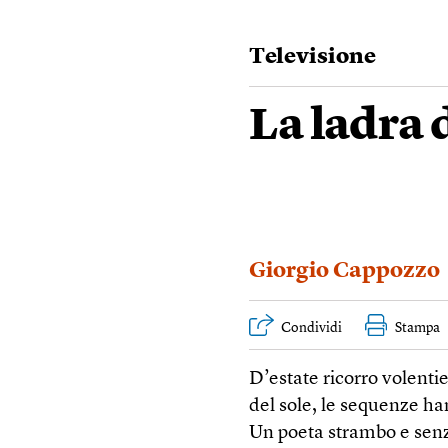
Televisione
La ladra d
Giorgio Cappozzo
Condividi
Stampa
D’estate ricorro volentier
del sole, le sequenze han
Un poeta strambo e senz