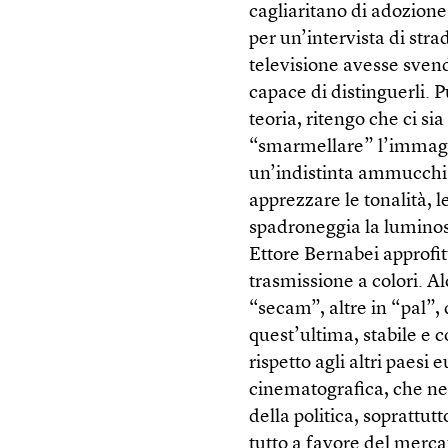
cagliaritano di adozion
per un’intervista di stra
televisione avesse svendu
capace di distinguerli. 
teoria, ritengo che ci s
“smarmellare” l’immagine
un’indistinta ammucchia
apprezzare le tonalità, 
spadroneggia la luminosi
Ettore Bernabei approfit
trasmissione a colori. 
“secam”, altre in “pal”
quest’ultima, stabile e c
rispetto agli altri paesi 
cinematografica, che ne
della politica, soprattut
tutto a favore del merca