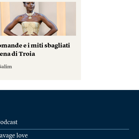
mande e i miti sbagliati
ena di Troia
Salim
odcast
avage love