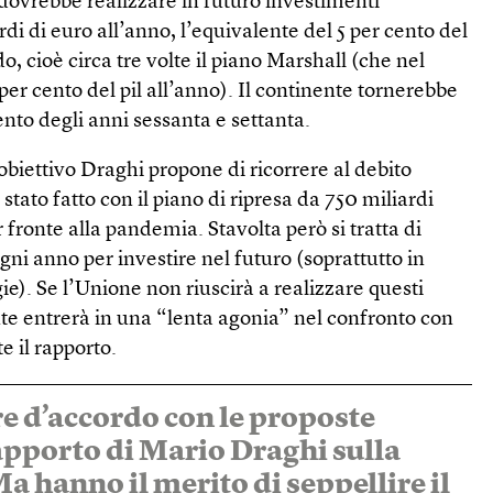
dovrebbe realizzare in futuro investimenti
di di euro all’anno, l’equivalente del 5 per cento del
o, cioè circa tre volte il piano Marshall (che nel
per cento del pil all’anno). Il continente tornerebbe
mento degli anni sessanta e settanta.
biettivo Draghi propone di ricorrere al debito
ato fatto con il piano di ripresa da 750 miliardi
 fronte alla pandemia. Stavolta però si tratta di
i anno per investire nel futuro (soprattutto in
ie). Se l’Unione non riuscirà a realizzare questi
nte entrerà in una “lenta agonia” nel confronto con
e il rapporto.
re d’accordo con le proposte
apporto di Mario Draghi sulla
a hanno il merito di seppellire il