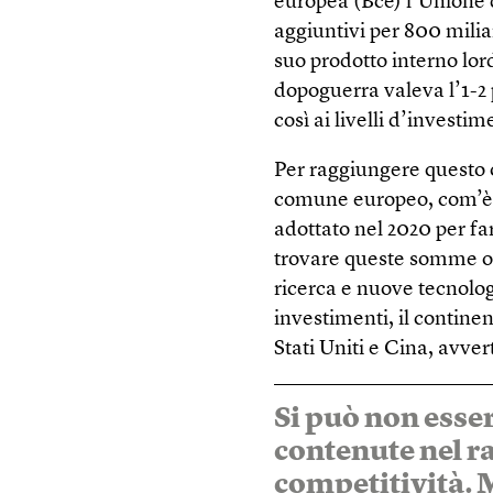
europea (Bce) l’Unione 
aggiuntivi per 800 miliar
suo prodotto interno lord
dopoguerra valeva l’1-2 
così ai livelli d’investi
Per raggiungere questo o
comune europeo, com’è st
adottato nel 2020 per far
trovare queste somme ogn
ricerca e nuove tecnolog
investimenti, il contine
Stati Uniti e Cina, avvert
Si può non esse
contenute nel r
competitività. M