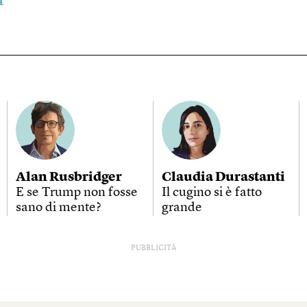
i
Alan Rusbridger
Claudia Durastanti
E se Trump non fosse
Il cugino si è fatto
sano di mente?
grande
PUBBLICITÀ