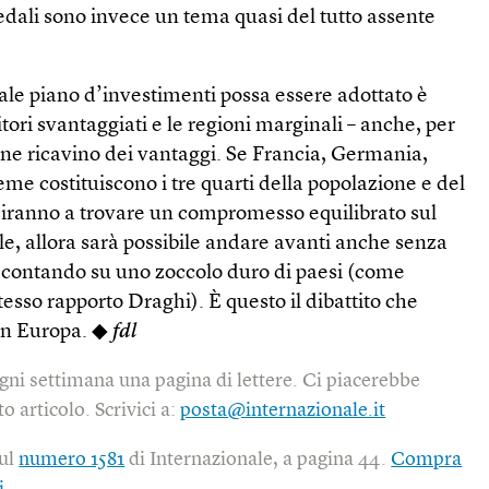
pedali sono invece un tema quasi del tutto assente
ale piano d’investimenti possa essere adottato è
itori svantaggiati e le regioni marginali – anche, per
ne ricavino dei vantaggi. Se Francia, Germania,
eme costituiscono i tre quarti della popolazione e del
sciranno a trovare un compromesso equilibrato sul
ale, allora sarà possibile andare avanti anche senza
 contando su uno zoccolo duro di paesi (come
tesso rapporto Draghi). È questo il dibattito che
 in Europa. ◆
fdl
gni settimana una pagina di lettere. Ci piacerebbe
o articolo. Scrivici a:
posta@internazionale.it
sul
numero 1581
di Internazionale, a pagina 44.
Compra