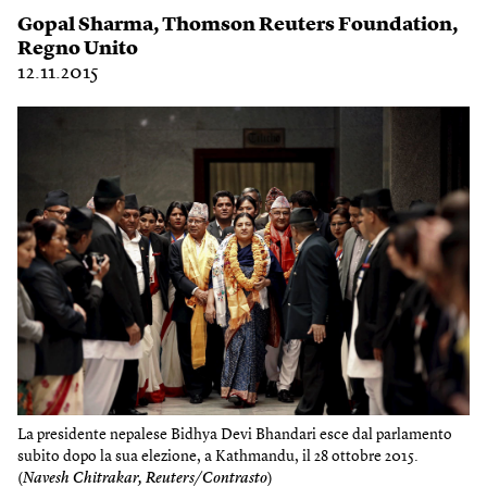
Gopal Sharma
,
Thomson Reuters Foundation
,
Regno Unito
12.11.2015
La presidente nepalese Bidhya Devi Bhandari esce dal parlamento
subito dopo la sua elezione, a Kathmandu, il 28 ottobre 2015.
(
Navesh Chitrakar, Reuters/Contrasto
)