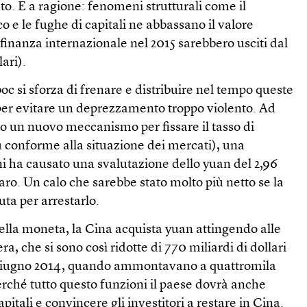
to. E a ragione: fenomeni strutturali come il
e le fughe di capitali ne abbassano il valore
 finanza internazionale nel 2015 sarebbero usciti dal
lari).
oc si sforza di frenare e distribuire nel tempo queste
 per evitare un deprezzamento troppo violento. Ad
o un nuovo meccanismo per fissare il tasso di
ù conforme alla situazione dei mercati), una
i ha causato una svalutazione dello yuan del 2,96
laro. Un calo che sarebbe stato molto più netto se la
ta per arrestarlo.
della moneta, la Cina acquista yuan attingendo alle
ra, che si sono così ridotte di 770 miliardi di dollari
di giugno 2014, quando ammontavano a quattromila
perché tutto questo funzioni il paese dovrà anche
pitali e convincere gli investitori a restare in Cina.