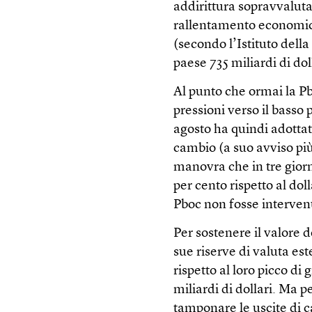
addirittura sopravvaluta
rallentamento economico 
(secondo l’Istituto della
paese 735 miliardi di dol
Al punto che ormai la Pb
pressioni verso il basso
agosto ha quindi adottat
cambio (a suo avviso pi
manovra che in tre giorn
per cento rispetto al dol
Pboc non fosse intervenu
Per sostenere il valore 
sue riserve di valuta este
rispetto al loro picco 
miliardi di dollari. Ma 
tamponare le uscite di ca