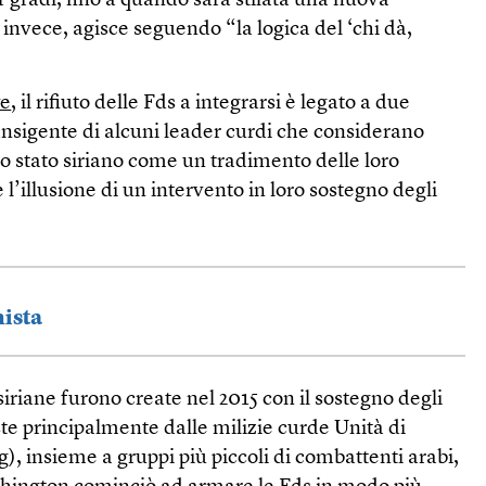
 gradi, fino a quando sarà stilata una nuova
 invece, agisce seguendo “la logica del ‘chi dà,
ye
, il rifiuto delle Fds a integrarsi è legato a due
transigente di alcuni leader curdi che considerano
 stato siriano come un tradimento delle loro
e l’illusione di un intervento in loro sostegno degli
ista
riane furono create nel 2015 con il sostegno degli
te principalmente dalle milizie curde Unità di
), insieme a gruppi più piccoli di combattenti arabi,