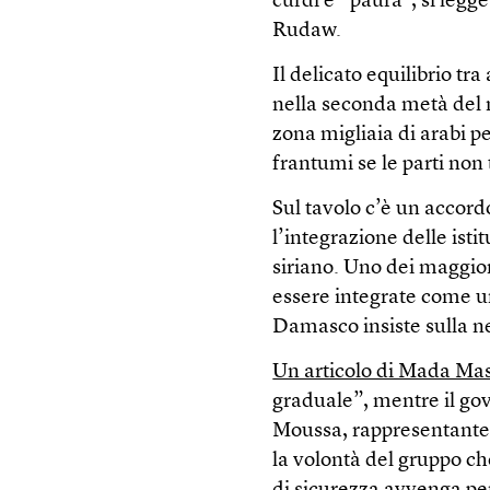
curdi è “paura”, si legge
Rudaw.
Il delicato equilibrio tra
nella seconda metà del 
zona migliaia di arabi p
frantumi se le parti non 
Sul tavolo c’è un accor
l’integrazione delle istit
siriano. Uno dei maggiori
essere integrate come un
Damasco insiste sulla ne
Un articolo di Mada Mas
graduale”, mentre il go
Moussa, rappresentante d
la volontà del gruppo ch