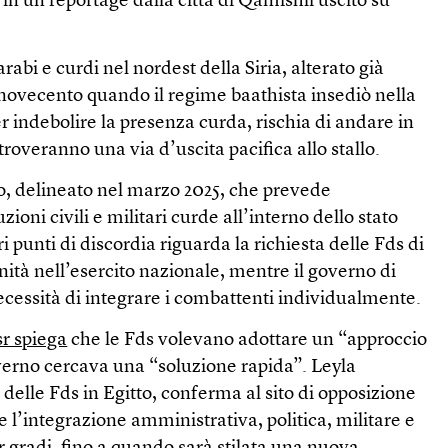
 in un reportage dalla città di Qamishli uscito su
 arabi e curdi nel nordest della Siria, alterato già
novecento quando il regime baathista insediò nella
er indebolire la presenza curda, rischia di andare in
troveranno una via d’uscita pacifica allo stallo.
do, delineato nel marzo 2025, che prevede
uzioni civili e militari curde all’interno dello stato
 punti di discordia riguarda la richiesta delle Fds di
ità nell’esercito nazionale, mentre il governo di
cessità di integrare i combattenti individualmente.
r spiega
che le Fds volevano adottare un “approccio
verno cercava una “soluzione rapida”. Leyla
elle Fds in Egitto, conferma al sito di opposizione
e l’integrazione amministrativa, politica, militare e