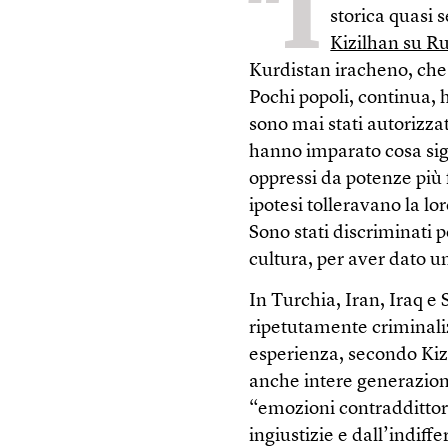
“I
storica quasi 
Kizilhan su R
Kurdistan iracheno, che p
Pochi popoli, continua, 
sono mai stati autorizzat
hanno imparato cosa sign
oppressi da potenze più 
ipotesi tolleravano la l
Sono stati discriminati p
cultura, per aver dato u
In Turchia, Iran, Iraq e
ripetutamente criminali
esperienza, secondo Kizi
anche intere generazion
“emozioni contraddittori
ingiustizie e dall’indif