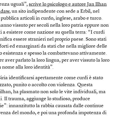
senza uguali”,
scrive lo psicologo e autore Jan Ilhan
udaw,
un sito indipendente con sede a Erbil, nel
ubblica articoli in curdo, inglese, arabo e turco.
hanno vissuto per secoli nella loro patria eppure non
i a esistere come nazione su quella terra: “I curdi
ifica essere stranieri nel proprio paese. Sono stati
forti ed emarginati da stati che nella migliore delle
oro esistenza e spesso la combattevano attivamente.
er aver parlato la loro lingua, per aver vissuto la loro
n nome alla loro identità”.
 Siria identificarsi apertamente come curdi è stato
zzato, punito o accolto con violenza. Questa
lhan, ha plasmato non solo le vite individuali, ma
i. Il trauma, aggiunge lo studioso, produce
e”: innanzitutto la rabbia causata dalle continue
ferenza del mondo, e poi una profonda impotenza di