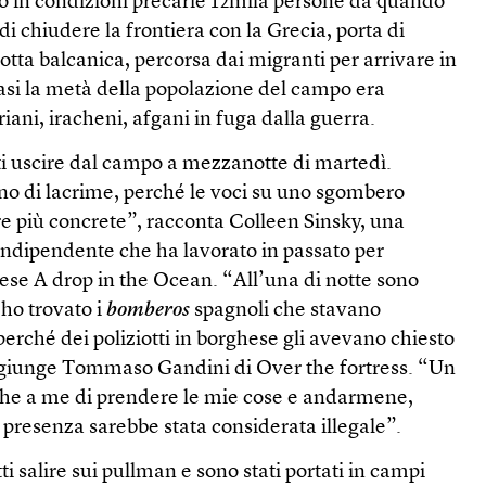
 in condizioni precarie 12mila persone da quando
i chiudere la frontiera con la Grecia, porta di
rotta balcanica, percorsa dai migranti per arrivare in
si la metà della popolazione del campo era
riani, iracheni, afgani in fuga dalla guerra.
atti uscire dal campo a mezzanotte di martedì.
rno di lacrime, perché le voci su uno sgombero
 più concrete”, racconta Colleen Sinsky, una
indipendente che ha lavorato in passato per
ese A drop in the Ocean. “All’una di notte sono
 ho trovato i
bomberos
spagnoli che stavano
erché dei poliziotti in borghese gli avevano chiesto
aggiunge Tommaso Gandini di Over the fortress. “Un
nche a me di prendere le mie cose e andarmene,
 presenza sarebbe stata considerata illegale”.
tti salire sui pullman e sono stati portati in campi