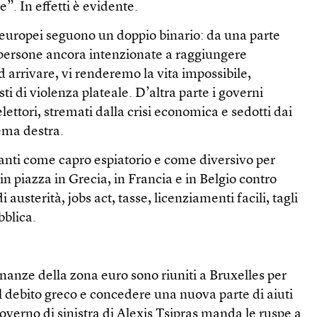
”. In effetti è evidente.
 europei seguono un doppio binario: da una parte
 persone ancora intenzionate a raggiungere
d arrivare, vi renderemo la vita impossibile,
i di violenza plateale. D’altra parte i governi
elettori, stremati dalla crisi economica e sedotti dai
ema destra.
ranti come capro espiatorio e come diversivo per
in piazza in Grecia, in Francia e in Belgio contro
austerità, jobs act, tasse, licenziamenti facili, tagli
bblica.
inanze della zona euro sono riuniti a Bruxelles per
il debito greco e concedere una nuova parte di aiuti
overno di sinistra di Alexis Tsipras manda le ruspe a