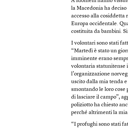
A Idomeni hanno vissuto
la Macedonia ha deciso d
accesso alla cosiddetta 
Europa occidentale. Qua
costituita da bambini. Si
I volontari sono stati f
“Martedì è stato un gio
imminente erano sempre
volontaria statunitense 
l’organizzazione norveg
uscito dalla mia tenda e
smontando le loro cose p
di lasciare il campo”, 
poliziotto ha chiesto a
perché altrimenti la mia
“I profughi sono stati fa