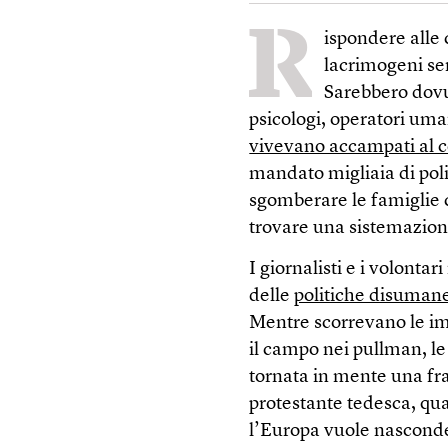
R
ispondere alle 
lacrimogeni se
Sarebbero dovu
psicologi, operatori uma
vivevano accampati al 
mandato migliaia di poli
sgomberare le famiglie ch
trovare una sistemazione.
I giornalisti e i volontar
delle
politiche disuman
Mentre scorrevano le i
il campo nei pullman, le 
tornata in mente una fr
protestante tedesca, qu
l’Europa vuole nascondere