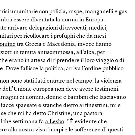
crisi umanitarie con polizia, ruspe, manganelli e gas
mbra essere diventata la norma in Europa.
te arrivare delegazioni di avvocati, medici,
nitari per ricollocare i profughi che da mesi
confine
tra Grecia e Macedonia, invece hanno
ziotti in tenuta antisommossa, all’alba, per
e erano in attesa di riprendere il loro viaggio o di
 Dove fallisce la politica, arriva l’ordine pubblico.
i non sono stati fatti entrare nel campo: la violenza
e dell’Unione europea
non deve avere testimoni.
mmagini di uomini, donne e bambini che lasciavano
facce spaesate e stanche dietro ai finestrini, mi è
ase che mi ha detto Christine, una pastora
alche settimana fa
a Lesbo
: “È evidente che
 alla nostra vista i corpi e le sofferenze di questi