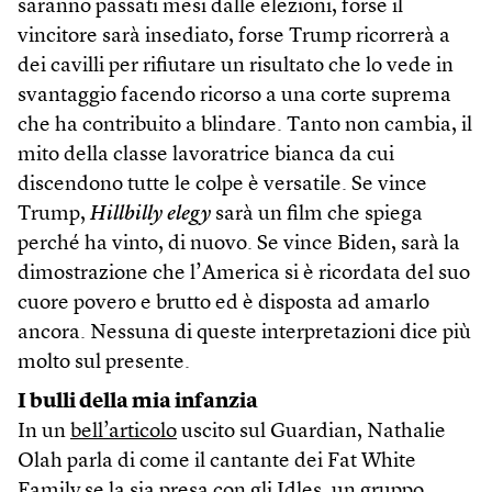
saranno passati mesi dalle elezioni, forse il
vincitore sarà insediato, forse Trump ricorrerà a
dei cavilli per rifiutare un risultato che lo vede in
svantaggio facendo ricorso a una corte suprema
che ha contribuito a blindare. Tanto non cambia, il
mito della classe lavoratrice bianca da cui
discendono tutte le colpe è versatile. Se vince
Trump,
Hillbilly elegy
sarà un film che spiega
perché ha vinto, di nuovo. Se vince Biden, sarà la
dimostrazione che l’America si è ricordata del suo
cuore povero e brutto ed è disposta ad amarlo
ancora. Nessuna di queste interpretazioni dice più
molto sul presente.
I bulli della mia infanzia
In un
bell’articolo
uscito sul Guardian, Nathalie
Olah parla di come il cantante dei Fat White
Family se la sia presa con gli Idles, un gruppo