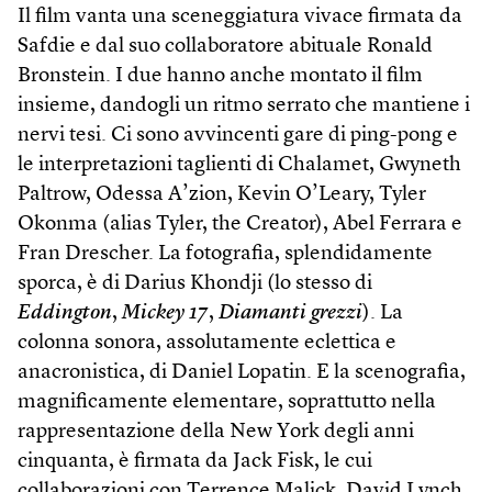
Il film vanta una sceneggiatura vivace firmata da
Safdie e dal suo collaboratore abituale Ronald
Bronstein. I due hanno anche montato il film
insieme, dandogli un ritmo serrato che mantiene i
nervi tesi. Ci sono avvincenti gare di ping-pong e
le interpretazioni taglienti di Chalamet, Gwyneth
Paltrow, Odessa A’zion, Kevin O’Leary, Tyler
Okonma (alias Tyler, the Creator), Abel Ferrara e
Fran Drescher. La fotografia, splendidamente
sporca, è di Darius Khondji (lo stesso di
Eddington
,
Mickey 17
,
Diamanti grezzi
). La
colonna sonora, assolutamente eclettica e
anacronistica, di Daniel Lopatin. E la scenografia,
magnificamente elementare, soprattutto nella
rappresentazione della New York degli anni
cinquanta, è firmata da Jack Fisk, le cui
collaborazioni con Terrence Malick, David Lynch,