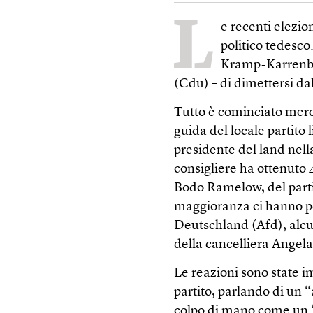
L
e recenti elezio
politico tedesc
Kramp-Karrenbau
(Cdu) – di dimettersi dal
Tutto è cominciato mer
guida del locale partito 
presidente del land nel
consigliere ha ottenuto 4
Bodo Ramelow, del partit
maggioranza ci hanno pen
Deutschland (Afd), alcuni
della cancelliera Angel
Le reazioni sono state 
partito, parlando di un “
colpo di mano come un 