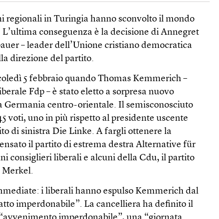
ni regionali in Turingia hanno sconvolto il mondo
o. L’ultima conseguenza è la decisione di Annegret
er – leader dell’Unione cristiano democratica
la direzione del partito.
coledì 5 febbraio quando Thomas Kemmerich –
liberale Fdp – è stato eletto a sorpresa nuovo
la Germania centro-orientale. Il semisconosciuto
5 voti, uno in più rispetto al presidente uscente
o di sinistra Die Linke. A fargli ottenere la
sato il partito di estrema destra Alternative für
 consiglieri liberali e alcuni della Cdu, il partito
a Merkel.
immediate: i liberali hanno espulso Kemmerich dal
atto imperdonabile”. La cancelliera ha definito il
“avvenimento imperdonabile”, una “giornata