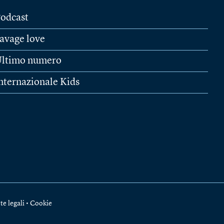
odcast
avage love
ltimo numero
nternazionale Kids
te legali
•
Cookie