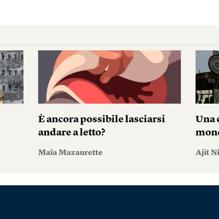
È ancora possibile lasciarsi
Una c
andare a letto?
mond
Maïa Mazaurette
Ajit N