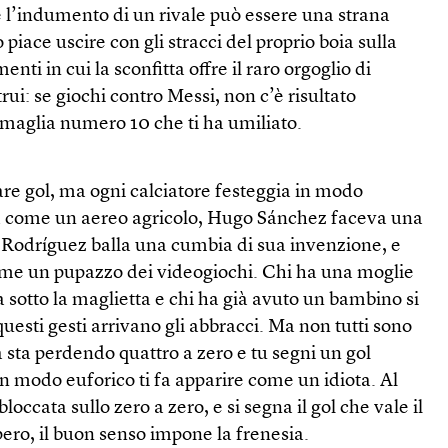
ere l’indumento di un rivale può essere una strana
iace uscire con gli stracci del proprio boia sulla
ti in cui la sconfitta offre il raro orgoglio di
trui: se giochi contro Messi, non c’è risultato
 maglia numero 10 che ti ha umiliato.
fare gol, ma ogni calciatore festeggia in modo
a come un aereo agricolo, Hugo Sánchez faceva una
s Rodríguez balla una cumbia di sua invenzione, e
e un pupazzo dei videogiochi. Chi ha una moglie
a sotto la maglietta e chi ha già avuto un bambino si
questi gesti arrivano gli abbracci. Ma non tutti sono
a sta perdendo quattro a zero e tu segni un gol
 in modo euforico ti fa apparire come un idiota. Al
 bloccata sullo zero a zero, e si segna il gol che vale il
pero, il buon senso impone la frenesia.