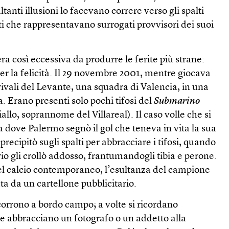
tanti illusioni lo facevano correre verso gli spalti
uti che rappresentavano surrogati provvisori dei suoi
ra così eccessiva da produrre le ferite più strane:
per la felicità. Il 29 novembre 2001, mentre giocava
i rivali del Levante, una squadra di Valencia, in una
. Erano presenti solo pochi tifosi del
Submarino
allo, soprannome del Villareal). Il caso volle che si
ta dove Palermo segnò il gol che teneva in vita la sua
precipitò sugli spalti per abbracciare i tifosi, quando
rio gli crollò addosso, frantumandogli tibia e perone.
el calcio contemporaneo, l’esultanza del campione
ta da un cartellone pubblicitario.
corrono a bordo campo; a volte si ricordano
i e abbracciano un fotografo o un addetto alla