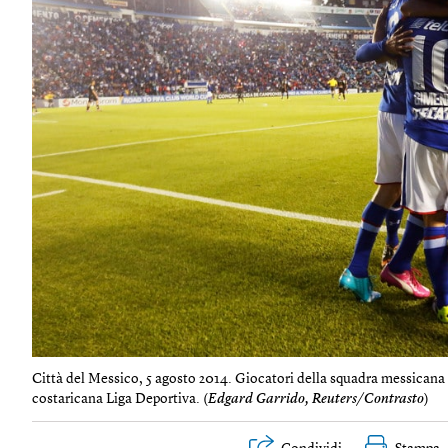
Città del Messico, 5 agosto 2014. Giocatori della squadra messicana 
costaricana Liga Deportiva. (
Edgard Garrido, Reuters/Contrasto
)