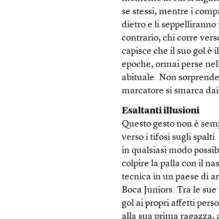
se stessi, mentre i com
dietro e li seppellirann
contrario, chi corre vers
capisce che il suo gol è i
epoche, ormai perse nell
abituale. Non sorprende c
marcatore si smarca dai
Esaltanti illusioni
Questo gesto non è semp
verso i tifosi sugli spal
in qualsiasi modo possib
colpire la palla con il 
tecnica in un paese di art
Boca Juniors. Tra le sue 
gol ai propri affetti pe
alla sua prima ragazza, a