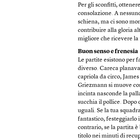
Per gli sconfitti, otten
consolazione. A nessuno p
schiena, ma ci sono momen
contribuire alla gloria al
migliore che ricevere la
Buon senso e frenesia
Le partite esistono per 
diverso. Careca planav
capriola da circo, Jame
Griezmann si muove com
incinta nasconde la pall
succhia il pollice. Dopo 
uguali. Se la tua squadr
fantastico, festeggiarlo
contrario, se la partita è
titolo nei minuti di recu