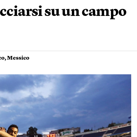
acciarsi su un campo
co
,
Messico