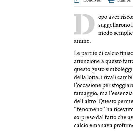
Condividi
Stampa
D
opo aver riscon
suggellarono l
modo semplice
anime.
Le partite di calcio fin
attenzione a questo fatt
questo gesto simboleggia
della lotta, i rivali cam
l’occasione per sfoggiar
tatuaggio, ma l’essenzia
dell’altro. Questo perme
“fenomeno” ha ricevuto
sorpreso dal fatto che 
calcio emanava profum