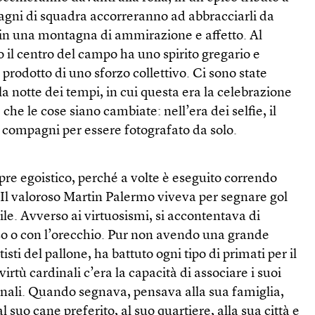
pagni di squadra accorreranno ad abbracciarli da
o in una montagna di ammirazione e affetto. Al
o il centro del campo ha uno spirito gregario e
l prodotto di uno sforzo collettivo. Ci sono state
a notte dei tempi, in cui questa era la celebrazione
he le cose siano cambiate: nell’era dei selfie, il
 compagni per essere fotografato da solo.
re egoistico, perché a volte è eseguito correndo
ti. Il valoroso Martin Palermo viveva per segnare gol
ile. Avverso ai virtuosismi, si accontentava di
naso o con l’orecchio. Pur non avendo una grande
isti del pallone, ha battuto ogni tipo di primati per il
virtù cardinali c’era la capacità di associare i suoi
rsonali. Quando segnava, pensava alla sua famiglia,
l suo cane preferito, al suo quartiere, alla sua città e