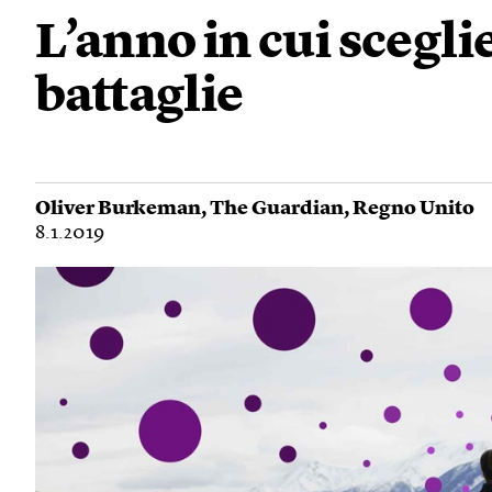
L’anno in cui scegl
battaglie
Oliver Burkeman
,
The Guardian
,
Regno Unito
8.1.2019