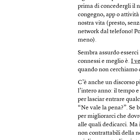
prima di concedergli il 
congegno, app o attività
nostra vita (presto, senz
network dal telefono! Po
meno).
Sembra assurdo esserci 
connessi e meglio è.
I v
quando non cerchiamo d
C’è anche un discorso p
l’intero anno: il tempo e
per lasciar entrare qua
“Ne vale la pena?”. Se b
per migliorarci che dov
alle quali dedicarci. Ma 
non contrattabili della 