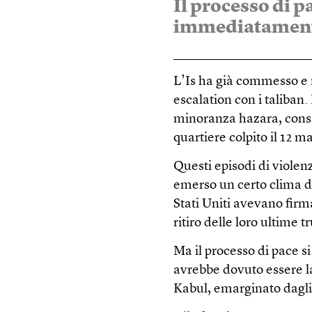
Il processo di p
immediatament
L’Is ha già commesso e r
escalation con i taliban.
minoranza hazara, consi
quartiere colpito il 12 m
Questi episodi di violen
emerso un certo clima di
Stati Uniti avevano fir
ritiro delle loro ultime 
Ma il processo di pace s
avrebbe dovuto essere la
Kabul, emarginato dagli S