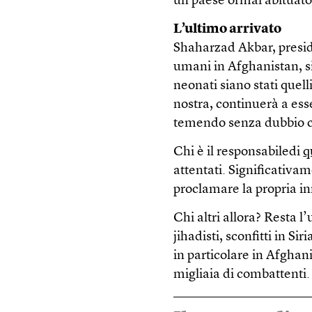
un paese ormai abituato 
L’ultimo arrivato
Shaharzad Akbar, presid
umani in Afghanistan, si
neonati siano stati quell
nostra, continuerà a esse
temendo senza dubbio ch
Chi è il responsabiledi
q
attentati. Significativame
proclamare la propria i
Chi altri allora? Resta l’
jihadisti, sconfitti in Sir
in particolare in Afgha
migliaia di combattenti.