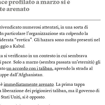
ace profilato a marzo si è
e arenato
ivendicato numerosi attentati, in una sorta di
 In particolare l’organizzazione sta colpendo la
derata “eretica”. Gli hazara sono molto presenti nel
aggio a Kabul.
za si verificano in un contesto in cui sembrava
 pace. Solo a marzo (sembra passata un’eternità) gli
mato
un accordo con i taliban
, aprendo la strada al
truppe dall’Afghanistan.
i è
immediatamente arenato
. La prima tappa
 liberazione dei prigionieri taliban, ma il governo di
tati Uniti, si è opposto.