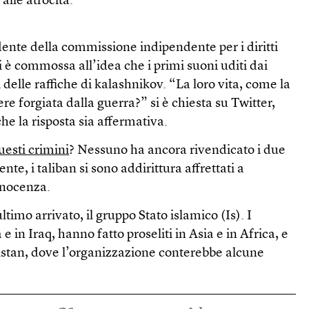
alle atrocità.
ente della commissione indipendente per i diritti
 è commossa all’idea che i primi suoni uditi dai
i delle raffiche di kalashnikov. “La loro vita, come la
re forgiata dalla guerra?” si è chiesta su Twitter,
e la risposta sia affermativa.
uesti crimini
? Nessuno ha ancora rivendicato i due
nte, i taliban si sono addirittura affrettati a
nnocenza.
ultimo arrivato, il gruppo Stato islamico (Is). I
ia e in Iraq, hanno fatto proseliti in Asia e in Africa, e
nistan, dove l’organizzazione conterebbe alcune