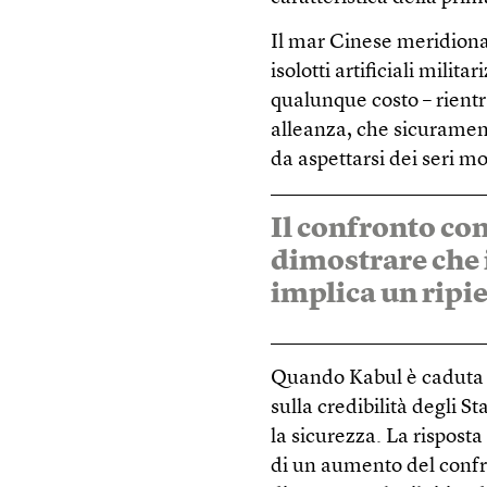
Il mar Cinese meridiona
isolotti artificiali mili
qualunque costo – rient
alleanza, che sicurame
da aspettarsi dei seri m
Il confronto co
dimostrare che 
implica un ripie
Quando Kabul è caduta i
sulla credibilità degli St
la sicurezza. La risposta
di un aumento del confr