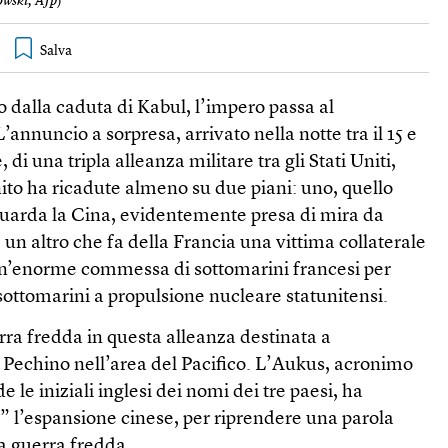
wski, Afp
)
 dalla caduta di Kabul, l’impero passa al
’annuncio a sorpresa, arrivato nella notte tra il 15 e
, di una tripla alleanza militare tra gli Stati Uniti,
nito ha ricadute almeno su due piani: uno, quello
iguarda la Cina, evidentemente presa di mira da
un altro che fa della Francia una vittima collaterale
un’enorme commessa di sottomarini francesi per
a sottomarini a propulsione nucleare statunitensi.
erra fredda in questa alleanza destinata a
i Pechino nell’area del Pacifico. L’Aukus, acronimo
e le iniziali inglesi dei nomi dei tre paesi, ha
e” l’espansione cinese, per riprendere una parola
ma guerra fredda.