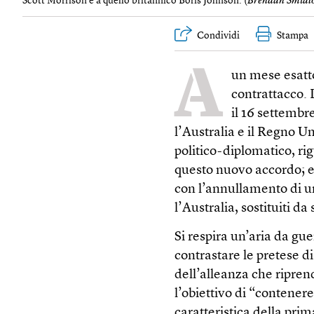
Scott Morrison e a quello britannico Boris Johnson. (
Brendan Smialo
Condividi
Stampa
A
un mese esatto
contrattacco. L
il 16 settembre
l’Australia e il Regno U
politico-diplomatico, r
questo nuovo accordo; e 
con l’annullamento di 
l’Australia, sostituiti d
Si respira un’aria da gu
contrastare le pretese d
dell’alleanza che riprend
l’obiettivo di “contener
caratteristica della pri