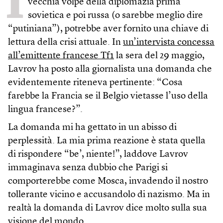
I
vecchia volpe della diplomazia prima
sovietica e poi russa (o sarebbe meglio dire
“putiniana”), potrebbe aver fornito una chiave di
lettura della crisi attuale. In
un’intervista concessa
all’emittente francese Tf1
la sera del 29 maggio,
Lavrov ha posto alla giornalista una domanda che
evidentemente riteneva pertinente: “Cosa
farebbe la Francia se il Belgio vietasse l’uso della
lingua francese?”.
La domanda mi ha gettato in un abisso di
perplessità. La mia prima reazione è stata quella
di rispondere “be’, niente!”, laddove Lavrov
immaginava senza dubbio che Parigi si
comporterebbe come Mosca, invadendo il nostro
tollerante vicino e accusandolo di nazismo. Ma in
realtà la domanda di Lavrov dice molto sulla sua
visione del mondo.