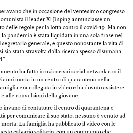
 speravano che in occasione del ventesimo congresso
 comunista il leader Xi Jinping annunciasse un
o delle regole per la lotta contro il covid-19. Ma non
o, la pandemia è stata liquidata in una sola frase nel
l segretario generale, e questo nonostante la vita di
si sia stata stravolta dalla ricerca spesso disumana
d”.
omento ha fatto irruzione sui social network con il
6 anni morta in un centro di quarantena nella
amiglia era collegata in video e ha dovuto assistere
re e alle convulsioni della giovane.
 invano di contattare il centro di quarantena e
ittà per comunicare il suo stato: nessuno è venuto ad
è morta. La famiglia ha pubblicato il video con le
questo calvario solitario, con un commento che