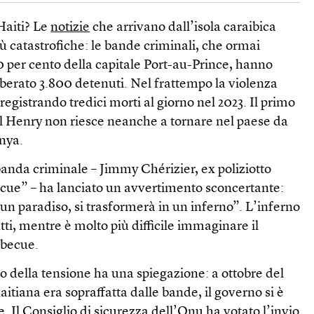
Haiti? Le
notizie
che arrivano dall’isola caraibica
 catastrofiche: le bande criminali, che ormai
0 per cento della capitale Port-au-Prince, hanno
liberato 3.800 detenuti. Nel frattempo la violenza
 registrando tredici morti al giorno nel 2023. Il primo
el Henry non riesce neanche a tornare nel paese da
enya.
 banda criminale – Jimmy Chérizier, ex poliziotto
ue” – ha lanciato un avvertimento sconcertante:
un paradiso, si trasformerà in un inferno”. L’inferno
utti, mentre è molto più difficile immaginare il
rbecue.
 della tensione ha una spiegazione: a ottobre del
aitiana era sopraffatta dalle bande, il governo si è
e. Il Consiglio di sicurezza dell’Onu ha votato l’invio