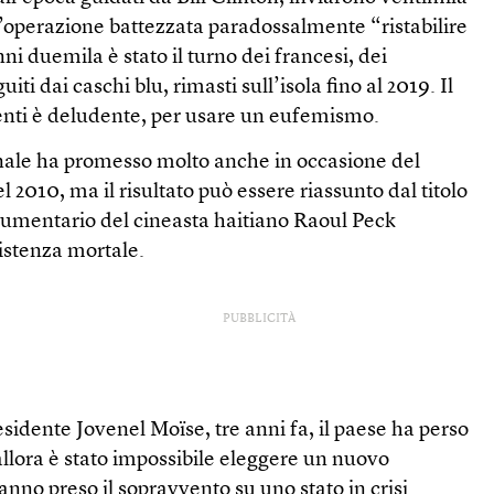
’operazione battezzata paradossalmente “ristabilire
ni duemila è stato il turno dei francesi, dei
uiti dai caschi blu, rimasti sull’isola fino al 2019. Il
venti è deludente, per usare un eufemismo.
nale ha promesso molto anche in occasione del
 2010, ma il risultato può essere riassunto dal titolo
umentario del cineasta haitiano Raoul Peck
sistenza mortale.
PUBBLICITÀ
esidente Jovenel Moïse, tre anni fa, il paese ha perso
 allora è stato impossibile eleggere un nuovo
anno preso il sopravvento su uno stato in crisi.