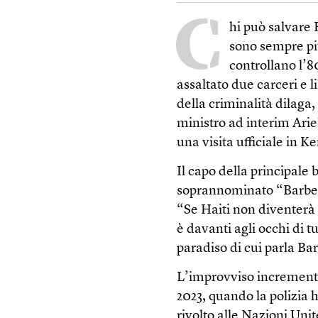
C
hi può salvare 
sono sempre più
controllano l’8
assaltato due carceri e 
della criminalità dilaga,
ministro ad interim Ari
una visita ufficiale in K
Il capo della principale
soprannominato “Barbec
“Se Haiti non diventerà 
è davanti agli occhi di t
paradiso di cui parla Ba
L’improvviso incremento
2023, quando la polizia h
rivolto alle Nazioni Unit