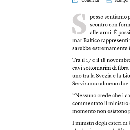
Condividi
Stampa
S
pesso sentiamo pa
scontro con for
alle armi. È poss
mar Baltico rappresenti 
sarebbe estremamente i
Tra il 17 e il 18 novembr
cavi sottomarini di fibra
uno tra la Svezia e la Li
Serviranno almeno due s
“Nessuno crede che i cav
commentato il ministro d
momento non esistono pro
I ministri degli esteri 