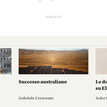
PUBBLICITÀ
Successo australiano
Le do
su El
Gabriele Crescente
Asha 