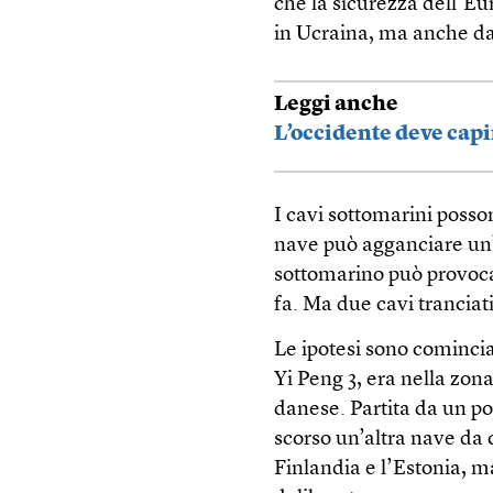
che la sicurezza dell’Eu
in Ucraina, ma anche dal
Leggi anche
L’occidente deve capi
I cavi sottomarini posso
nave può agganciare un’
sottomarino può provoca
fa. Ma due cavi tranciat
Le ipotesi sono cominci
Yi Peng 3, era nella zon
danese. Partita da un por
scorso un’altra nave da 
Finlandia e l’Estonia, m