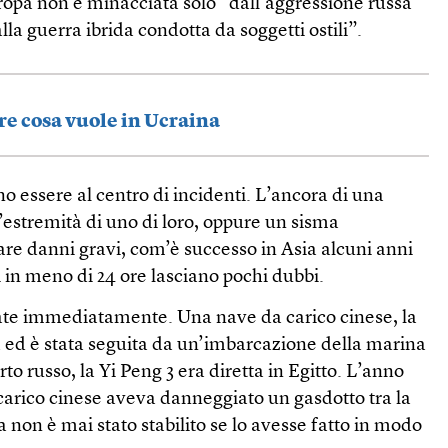
ropa non è minacciata solo “dall’aggressione russa
la guerra ibrida condotta da soggetti ostili”.
re cosa vuole in Ucraina
no essere al centro di incidenti. L’ancora di una
estremità di uno di loro, oppure un sisma
re danni gravi, com’è successo in Asia alcuni anni
i in meno di 24 ore lasciano pochi dubbi.
ate immediatamente. Una nave da carico cinese, la
a ed è stata seguita da un’imbarcazione della marina
to russo, la Yi Peng 3 era diretta in Egitto. L’anno
carico cinese aveva danneggiato un gasdotto tra la
a non è mai stato stabilito se lo avesse fatto in modo