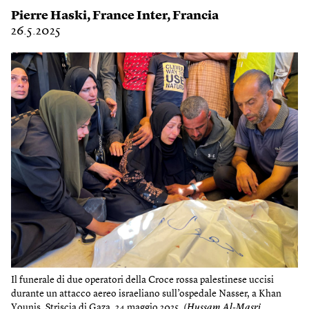
Pierre Haski
,
France Inter
,
Francia
26.5.2025
Il funerale di due operatori della Croce rossa palestinese uccisi
durante un attacco aereo israeliano sull’ospedale Nasser, a Khan
Younis, Striscia di Gaza, 24 maggio 2025. (
Hussam Al-Masri,