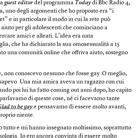
ta
guest editor
del programma
Today
di Bbc Radio 4
,
fa, uno degli argomenti che ho proposto era “i
et” e in particolare il modo in cui la rete può
 aiuto per gli adolescenti che cominciano a
ercare amici e alleati. L’idea era nata
glia, che ha dichiarato la sua omosessualità a 15
ato una comunità online che offriva aiuto, sostegno
, non conoscevo nessuno che fosse gay. O meglio,
 sapevo. Una mia amica aveva un ragazzo con cui
uando poi lui ha fatto coming out anni dopo, ho capito
n parlavamo di queste cose, né ci facevamo tante
Glad to be gay
e pensavamo di essere molto avanti,
oprio niente.
nno tutto e mi hanno insegnato moltissimo, soprattutto
inologia. Io ero ancora convinta di essere molto