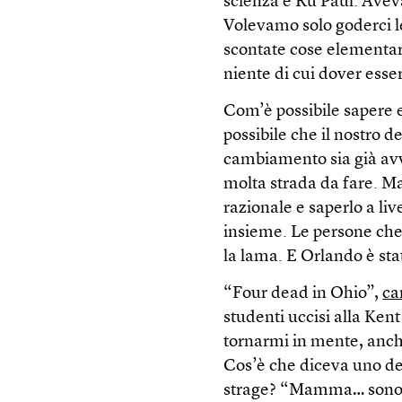
scienza e Ru Paul. Avev
Volevamo solo goderci le b
scontate cose elementari
niente di cui dover esse
Com’è possibile sapere 
possibile che il nostro d
cambiamento sia già av
molta strada da fare. Ma
razionale e saperlo a liv
insieme. Le persone che
la lama. E Orlando è st
“Four dead in Ohio”,
ca
studenti uccisi alla Ken
tornarmi in mente, anch
Cos’è che diceva uno degl
strage? “Mamma… sono i