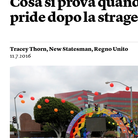
Cosa si prova quando
pride dopo la strag
Tracey Thorn
,
New Statesman
,
Regno Unito
11.7.2016