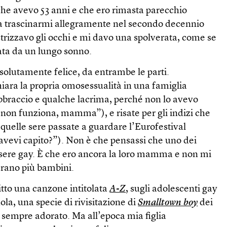
che avevo 53 anni e che ero rimasta parecchio
o a trascinarmi allegramente nel secondo decennio
trizzavo gli occhi e mi davo una spolverata, come se
ata da un lungo sonno.
solutamente felice, da entrambe le parti.
iara la propria omosessualità in una famiglia
bbraccio e qualche lacrima, perché non lo avevo
r non funziona, mamma”), e risate per gli indizi che
quelle sere passate a guardare l’Eurofestival
avevi capito?”). Non è che pensassi che uno dei
essere gay. È che ero ancora la loro mamma e non mi
erano più bambini.
itto una canzone intitolata
A-Z
, sugli adolescenti gay
ola, una specie di rivisitazione di
Smalltown boy
dei
 sempre adorato. Ma all’epoca mia figlia