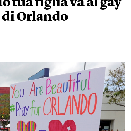
 tua figlia va al gay
e di Orlando