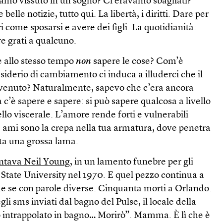
amo vissuto in un sogno? Ci eravamo sbagliati?
elle notizie, tutto qui. La libertà, i diritti. Dare per
 come sposarsi e avere dei figli. La quotidianità:
re grati a qualcuno.
e allo stesso tempo
non
sapere le cose? Com’è
esiderio di cambiamento ci induca a illuderci che il
venuto? Naturalmente, sapevo che c’era ancora
 c’è sapere e sapere: si può sapere qualcosa a livello
ello viscerale. L’amore rende forti e vulnerabili
 ami sono la crepa nella tua armatura, dove penetra
ata una grossa lama.
ntava Neil Young
, in un lamento funebre per gli
t State University nel 1970. E quel pezzo continua a
e se con parole diverse. Cinquanta morti a Orlando.
i sms inviati dal bagno del Pulse, il locale della
ntrappolato in bagno… Morirò”. Mamma. È lì che è