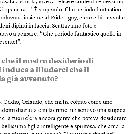
izzata a scuola, viveva felice e contenta e nessuno
E io pensavo: “È stupendo. Che periodo fantastico
Andavano insieme al Pride – gay, etero e bi – avvolte
leni dipinti in faccia. Scattavamo foto e
uavo a pensare: “Che periodo fantastico quello in
resente!”.
che il nostro desiderio di
induca a illuderci che il
a già avvenuto?
o. Oddio, Orlando, che mi ha colpito come uno
iandomi distrutta e in lacrime: mi sentivo una stupida
he là fuori c’era ancora gente che poteva desiderare
 bellissima figlia intelligente e spiritosa, che ama la