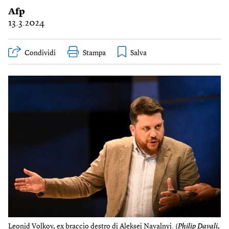
Afp
13.3.2024
Condividi
Stampa
Leonid Volkov, ex braccio destro di Aleksej Navalnyj. (
Philip Davali,