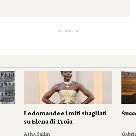
PUBBLICITÀ
Le domande e i miti sbagliati
Succ
su Elena di Troia
Asha Salim
Gabri