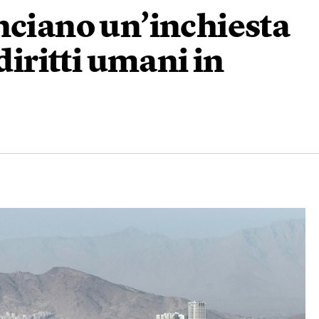
nciano un’inchiesta
diritti umani in