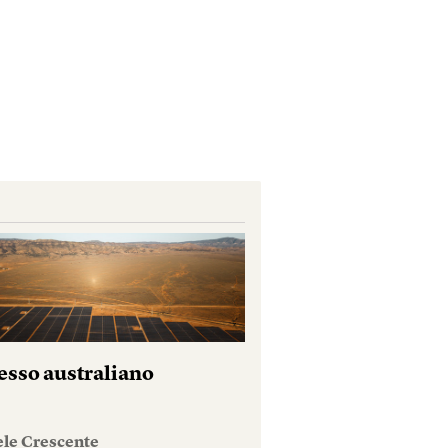
esso australiano
ele Crescente