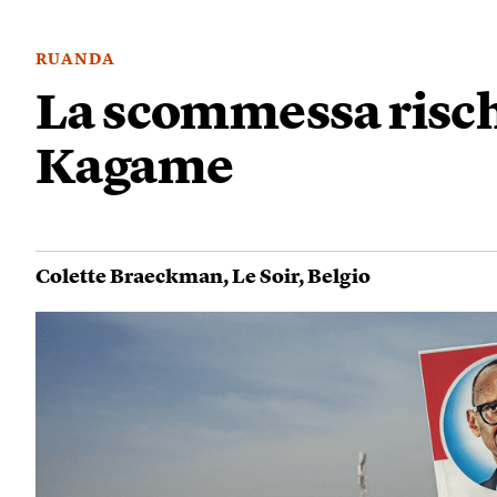
RUANDA
La scommessa risch
Kagame
Colette Braeckman
,
Le Soir
,
Belgio