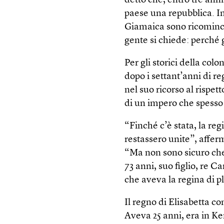
detto che, entro tre ann
paese una repubblica. In
Giamaica sono ricomincia
gente si chiede: perché
Per gli storici della co
dopo i settant’anni di r
nel suo ricorso al rispe
di un impero che spesso 
“Finché c’è stata, la re
restassero unite”, affe
“Ma non sono sicuro che 
73 anni, suo figlio, re Ca
che aveva la regina di p
Il regno di Elisabetta co
Aveva 25 anni, era in K