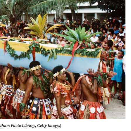
aham Photo Library, Getty Images
)