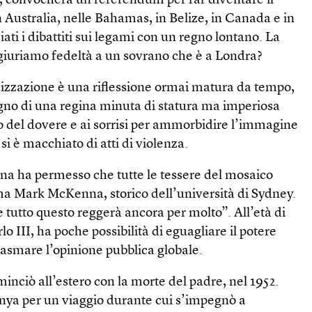
i, convocherà un referendum per far diventare il
 Australia, nelle Bahamas, in Belize, in Canada e in
ti i dibattiti sui legami con un regno lontano. La
 giuriamo fedeltà a un sovrano che è a Londra?
lonizzazione è una riflessione ormai matura da tempo,
egno di una regina minuta di statura ma imperiosa
tto del dovere e ai sorrisi per ammorbidire l’immagine
si è macchiato di atti di violenza.
gina ha permesso che tutte le tessere del mosaico
rma Mark McKenna, storico dell’università di Sydney.
tutto questo reggerà ancora per molto”. All’età di
rlo III, ha poche possibilità di eguagliare il potere
lasmare l’opinione pubblica globale.
minciò all’estero con la morte del padre, nel 1952.
enya per un viaggio durante cui s’impegnò a