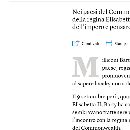
Nei paesi del Common
della regina Elisabett
dell’impero e pensar
Condividi
Stampa
M
illicent Bar
paese, regis
promuovend
al sapere locale, non so
Il 9 settembre però, qua
Elisabetta II, Barty ha s
sembravano trattenere 
l’incontro con la regina
del Commonwealth.