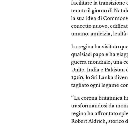
facilitare la transizion
tenuto il giorno di Nata
la sua idea di Commonwe
concetto nuovo, edificato
umano: amicizia, lealtà e
La regina ha visitato qua
qualsiasi papa e ha via
guerra mondiale, una co
Unito. India e Pakistan 
1960, lo Sri Lanka diven
tagliato ogni legame con
“La corona britannica h
trasformandosi da monar
regina ha affrontato sp
Robert Aldrich, storico d