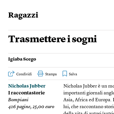
Ragazzi
Trasmettere i sogni
Igiaba Scego
Condividi
Stampa
Nicholas Jubber
Nicholas Jubber è un mod
I raccontastorie
importanti giornali angl
Bompiani
Asia, Africa ed Europa. 
416 pagine, 25,00 euro
lui, che raccontano stori
della vita di autori/aut