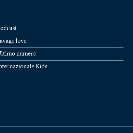
odcast
avage love
ltimo numero
nternazionale Kids