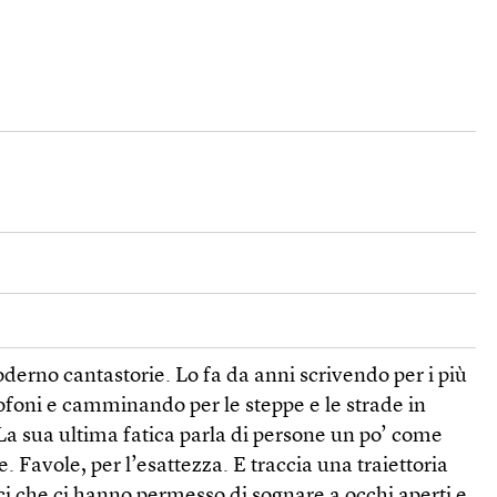
erno cantastorie. Lo fa da anni scrivendo per i più
ofoni e camminando per le steppe e le strade in
La sua ultima fatica parla di persone un po’ come
e. Favole, per l’esattezza. E traccia una traiettoria
rici che ci hanno permesso di sognare a occhi aperti e