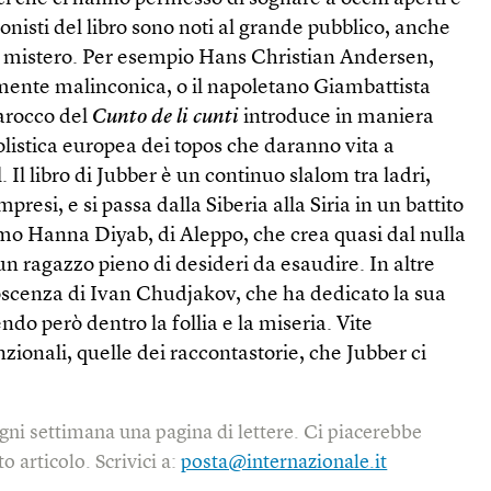
onisti del libro sono noti al grande pubblico, anche
un mistero. Per esempio Hans Christian Andersen,
mente malinconica, o il napoletano Giambattista
barocco del
Cunto de li cunti
introduce in maniera
listica europea dei topos che daranno vita a
Il libro di Jubber è un continuo slalom tra ladri,
mpresi, e si passa dalla Siberia alla Siria in un battito
iamo Hanna Diyab, di Aleppo, che crea quasi dal nulla
n ragazzo pieno di desideri da esaudire. In altre
scenza di Ivan Chudjakov, che ha dedicato la sua
endo però dentro la follia e la miseria. Vite
ionali, quelle dei raccontastorie, che Jubber ci
gni settimana una pagina di lettere. Ci piacerebbe
o articolo. Scrivici a:
posta@internazionale.it