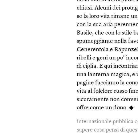
chiusi. Alcuni dei protag
se la loro vita rimane 
con la sua aria perenne
Basile, che con lo stile 
spumeggiante nella favo
Cenerentola e Rapunzel. 
ribelli e geni un po’ inco
di ciglia. E qui incontr
una lanterna magica, e u
pagine facciamo la cono
vita al folclore russo fin
sicuramente non convenz
offre come un dono. ◆
Internazionale pubblica o
sapere cosa pensi di quest