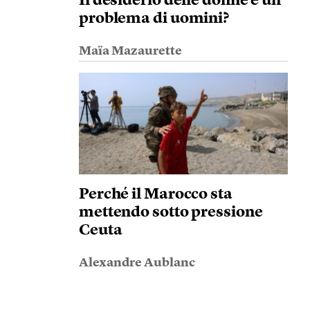
Il desiderio delle donne è un
problema di uomini?
Maïa Mazaurette
Perché il Marocco sta
mettendo sotto pressione
Ceuta
Alexandre Aublanc