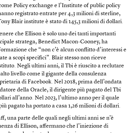
come Policy exchange e l’Institute of public policy
anno registrato entrate per 4,3 milioni di sterline,
Tony Blair institute è stato di 145,3 milioni di dollari.
stenere che Ellison è solo uno dei tanti importanti
rincipale stratega, Benedict Macon-Cooney, ha
formazione che “non c’è alcun conflitto d’interessi e
te a scopi specifici”. Blair stesso non riceve
ituto. Negli ultimi anni, il Tbi è riuscito a reclutare
alto livello come il gigante della consulenza
prietaria di Facebook. Nel 2018, prima dell’ondata
datore della Oracle, il dirigente più pagato del Tbi
ri all’anno. Nel 2023, l’ultimo anno per il quale
l più pagato ha portato a casa 1,26 milioni di dollari.
f, una parte delle quali negli ultimi anni se n’è
uenza di Ellison, affermano che l’iniezione di