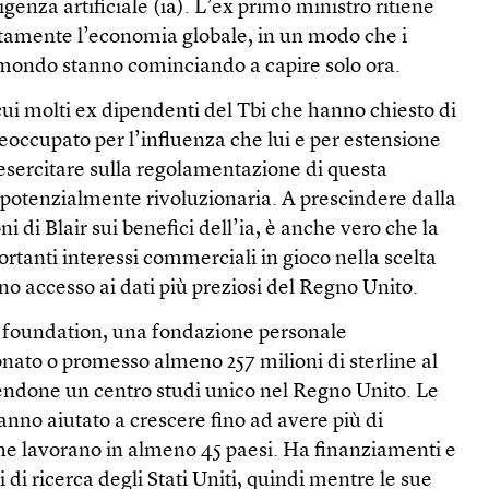
ligenza artificiale (ia). L’ex primo ministro ritiene
tamente l’economia globale, in un modo che i
 il mondo stanno cominciando a capire solo ora.
 cui molti ex dipendenti del Tbi che hanno chiesto di
occupato per l’influenza che lui e per estensione
 esercitare sulla regolamentazione di questa
potenzialmente rivoluzionaria. A prescindere dalla
ni di Blair sui benefici dell’ia, è anche vero che la
ortanti interessi commerciali in gioco nella scelta
o accesso ai dati più preziosi del Regno Unito.
on foundation, una fondazione personale
nato o promesso almeno 257 milioni di sterline al
cendone un centro studi unico nel Regno Unito. Le
hanno aiutato a crescere fino ad avere più di
e lavorano in almeno 45 paesi. Ha finanziamenti e
ti di ricerca degli Stati Uniti, quindi mentre le sue