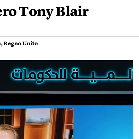
ero Tony Blair
n
,
Regno Unito