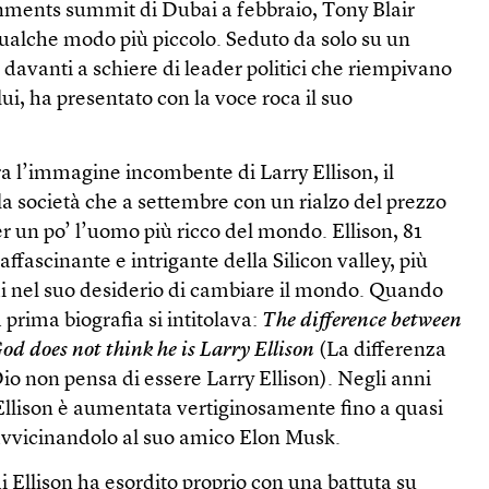
nments summit di Dubai a febbraio, Tony Blair
ualche modo più piccolo. Seduto da solo su un
davanti a schiere di leader politici che riempivano
lui, ha presentato con la voce roca il suo
 l’immagine incombente di Larry Ellison, il
la società che a settembre con un rialzo del prezzo
er un po’ l’uomo più ricco del mondo. Ellison, 81
ffascinante e intrigante della Silicon valley, più
nel suo desiderio di cambiare il mondo. Quando
 prima biografia si intitolava:
The difference between
od does not think he is Larry Ellison
(La differenza
Dio non pensa di essere Larry Ellison). Negli anni
 Ellison è aumentata vertiginosamente fino a quasi
 avvicinandolo al suo amico Elon Musk.
 Ellison ha esordito proprio con una battuta su