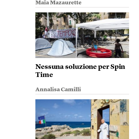
Maïa Mazaurette
Nessuna soluzione per Spin
Time
Annalisa Camilli