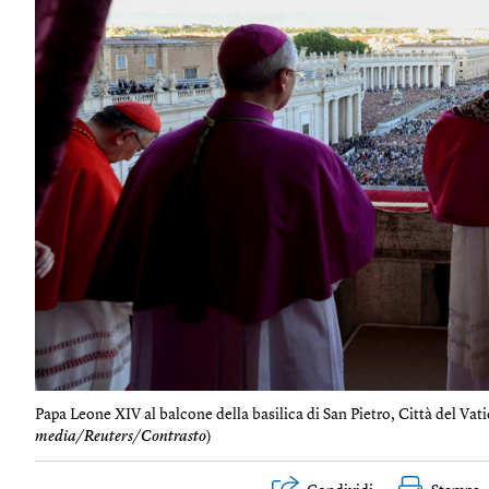
Papa Leone XIV al balcone della basilica di San Pietro, Città del Vat
media/Reuters/Contrasto
)