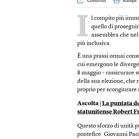
Condividi
Stampa
I
l compito più imme
quello di proseguir
assemblea che nel 2
più inclusiva.
È una prassi ormai cons
cui emergono le divergen
8 maggio – rassicurare su
della sua elezione, che 
proprio per scongiurare 
Ascolta |
La puntata d
statunitense Robert F
Questo sforzo di unità p
pontefice. Giovanni Paol