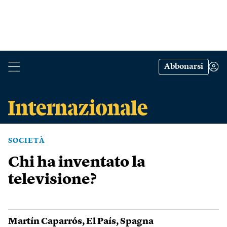
Abbonarsi
SOCIETÀ
Chi ha inventato la
televisione?
Martín Caparrós
,
El País
,
Spagna