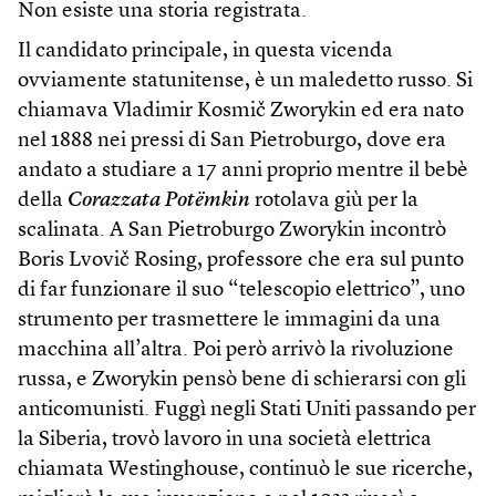
Non esiste una storia registrata.
Il candidato principale, in questa vicenda
ovviamente statunitense, è un maledetto russo. Si
chiamava Vladimir Kosmič Zworykin ed era nato
nel 1888 nei pressi di San Pietroburgo, dove era
andato a studiare a 17 anni proprio mentre il bebè
della
Corazzata Potëmkin
rotolava giù per la
scalinata. A San Pietroburgo Zworykin incontrò
Boris Lvovič Rosing, professore che era sul punto
di far funzionare il suo “telescopio elettrico”, uno
strumento per trasmettere le immagini da una
macchina all’altra. Poi però arrivò la rivoluzione
russa, e Zworykin pensò bene di schierarsi con gli
anticomunisti. Fuggì negli Stati Uniti passando per
la Siberia, trovò lavoro in una società elettrica
chiamata Westinghouse, continuò le sue ricerche,