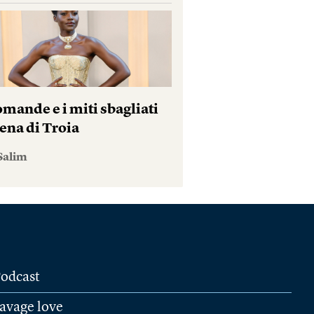
mande e i miti sbagliati
ena di Troia
Salim
odcast
avage love