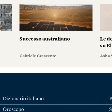
Successo australiano
Le do
su El
Gabriele Crescente
Asha 
Dizionario italiano
P
Oroscopo
S