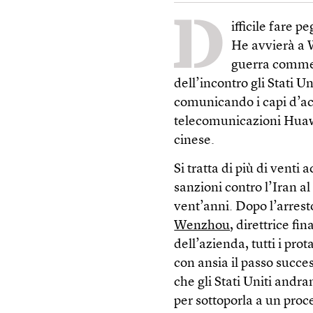
D
ifficile fare p
He avvierà a W
guerra commerc
dell’incontro gli Stati Un
comunicando i capi d’acc
telecomunicazioni Huawe
cinese.
Si tratta di più di venti
sanzioni contro l’Iran al
vent’anni. Dopo l’arres
Wenzhou
, direttrice fi
dell’azienda, tutti i pro
con ansia il passo succe
che gli Stati Uniti andr
per sottoporla a un proce