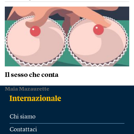
Il sesso che conta
Maïa Mazaurette
Chi siamo
Contattaci