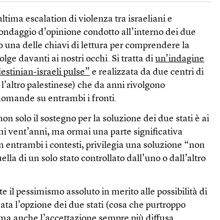
ltima escalation di violenza tra israeliani e
sondaggio d’opinione condotto all’interno dei due
to una delle chiavi di lettura per comprendere la
lge davanti ai nostri occhi. Si tratta di
un’indagine
lestinian-israeli pulse”
e realizzata da due centri di
 l’altro palestinese) che da anni rivolgono
domande su entrambi i fronti.
 non solo il sostegno per la soluzione dei due stati è ai
imi vent’anni, ma ormai una parte significativa
in entrambi i contesti, privilegia una soluzione “non
la di un solo stato controllato dall’uno o dall’altro
e il pessimismo assoluto in merito alle possibilità di
ata l’opzione dei due stati (cosa che purtroppo
 ma anche l’accettazione sempre più diffusa