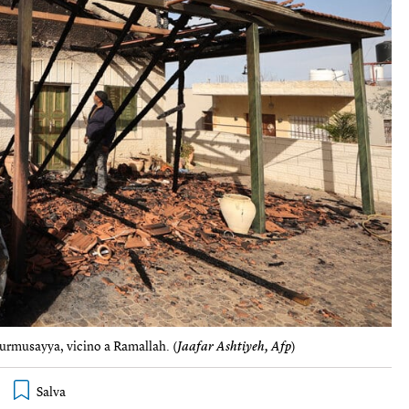
Turmusayya, vicino a Ramallah. (
Jaafar Ashtiyeh, Afp
)