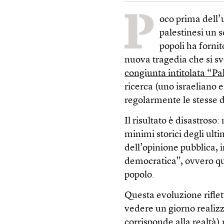
P
oco prima dell’u
palestinesi un 
popoli ha forni
nuova tragedia che si svo
congiunta intitolata “Pa
ricerca (uno israeliano e
regolarmente le stesse 
Il risultato è disastroso:
minimi storici degli ult
dell’opinione pubblica, 
democratica”, ovvero quel
popolo.
Questa evoluzione riflett
vedere un giorno realizz
corrisponde alla realtà)