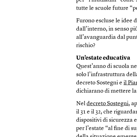
per “i mutilatini” come 
tutte le scuole future “p
Furono escluse le idee d
dall’interno, in senso p
all’avanguardia dal punt
rischio?
Un’estate educativa
Quest’anno di scuola nel
solo l’infrastruttura del
decreto Sostegni e
il Pi
dichiarano di mettere la
Nel
decreto Sostegni
, a
il 31 e il 32, che riguar
dispositivi di sicurezza e
per l’estate “al fine di s
della situazione emergen