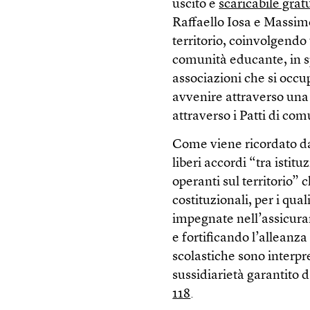
uscito e
scaricabile grat
Raffaello Iosa e Massimo 
territorio, coinvolgendo 
comunità educante, in sp
associazioni che si occ
avvenire attraverso una 
attraverso i Patti di co
Come viene ricordato da
liberi accordi “tra istit
operanti sul territorio” 
costituzionali, per i qu
impegnate nell’assicurar
e fortificando l’alleanza 
scolastiche sono interpre
sussidiarietà garantito 
118
.