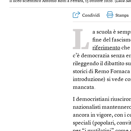
Il liceo scientif​ico Antonio Roiti a Ferrara, 15 ottobre 2020. (
Luca San
Condividi
Stampa
L
a scuola è sempr
fine del fascism
riferimento
che 
c’è democrazia senza e
rileggendo il dibattito s
storici di Remo Fornaca
introduzione) si vede c
mancata.
I democristiani riusciro
nazionalisti mantennero 
ancora in vigore, con i 
speciali (popolari, convit