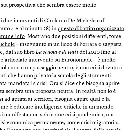
esta prospettiva che sembra essere molto
 i due interventi di Girolamo De Michele e di
nuto 4 e al minuto 28) in
questo dibattito organizzato
omune.info
. Mostrano due posizioni differenti, forse
ichele
– insegnante in un liceo di Ferrara e saggista
he, dal suo libro
La scuola è di tutti
del 2010 fino al
e articolato
intervento su Euronomade
– è molto
scuola non è un passaggio neutro, è una crisi dovuta a
nti che hanno privato la scuola degli strumenti
tata mandata in crisi. Ora si dice che bisogna aprire
esta sembra una proposta neutra. In realtà non lo è
 ad aprirsi ai territori, bisogna capire qual è la
er me è educare intelligenze critiche in un mondo
 si manifesta non solo come crisi pandemica, ma
crisi economica permanente, come crisi migratoria;