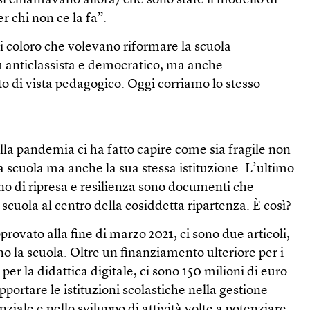
si chiamavano allora) che sono state il modello di
er chi non ce la fa”.
i coloro che volevano riformare la scuola
iù anticlassista e democratico, ma anche
o di vista pedagogico. Oggi corriamo lo stesso
la pandemia ci ha fatto capire come sia fragile non
la scuola ma anche la sua stessa istituzione. L’ultimo
ano di ripresa e resilienza
sono documenti che
 scuola al centro della cosiddetta ripartenza. È così?
pprovato alla fine di marzo 2021, ci sono due articoli,
dano la scuola. Oltre un finanziamento ulteriore per i
 per la didattica digitale, ci sono 150 milioni di euro
upportare le istituzioni scolastiche nella gestione
ziale e nello sviluppo di attività volte a potenziare