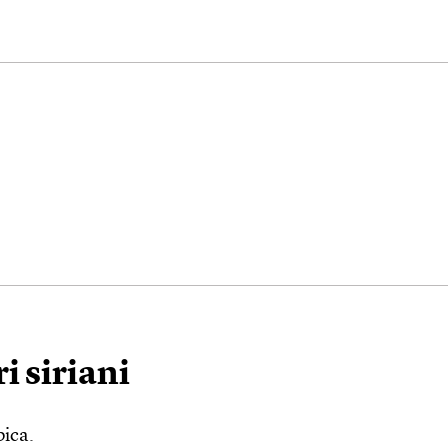
i siriani
bica.