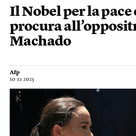
Il Nobel per la pac
procura all’opposi
Machado
Afp
10.12.2025