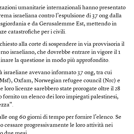
zzazioni umanitarie internazionali hanno presentato
prema israeliana contro l’espulsione di 37 ong dalla
 Cisgiordania e da Gerusalemme Est, mettendo in
 catastrofiche per i civili.
hiesto alla corte di sospendere in via provvisoria il
o israeliano, che dovrebbe entrare in vigore il 1
minare la questione in modo più approfondito.
tà israeliane avevano informato 37 ong, tra cui
(Msf), Oxfam, Norwegian refugee council (Nrc) e
e loro licenze sarebbero state prorogate oltre il 28
 fornito un elenco dei loro impiegati palestinesi,
ezza”.
lle ong 60 giorni di tempo per fornire l’elenco. Se
 cessare progressivamente le loro attività nei
ro due mesi.