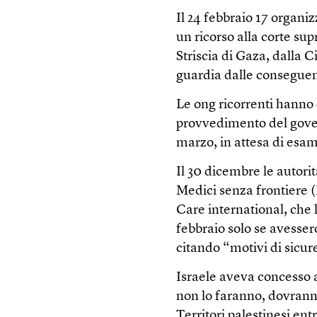
Il 24 febbraio 17 organi
un ricorso alla corte su
Striscia di Gaza, dalla
guardia dalle conseguenze
Le ong ricorrenti hanno c
provvedimento del govern
marzo, in attesa di esa
Il 30 dicembre le autori
Medici senza frontiere 
Care international, che l
febbraio solo se avessero
citando “motivi di sicur
Israele aveva concesso a
non lo faranno, dovranno
Territori palestinesi ent