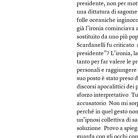
presidente, non per moti
una dittatura di sagome 
folle oceaniche inginocc
già l’ironia cominciava 
sostituito da uno più po
Scardanelli fu criticato
presidente”? L’ironia, 
tanto per far valere le pr
personali e raggiungere i
suo posto è stato preso 
discorsi apocalittici dei 
sforzo interpretativo. Tu
accusatorio. Non mi sor
perché in quel gesto non c
un’ipnosi collettiva di 
soluzione. Provo a spieg
guarda con gli occhi com