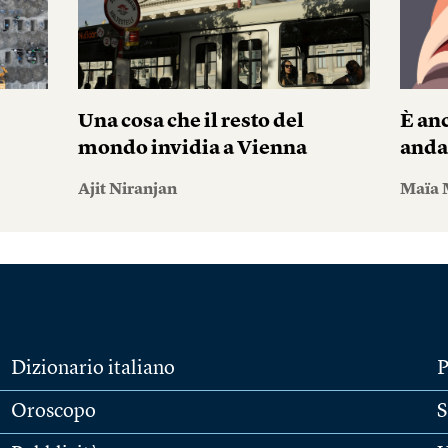
Una cosa che il resto del
È anc
mondo invidia a Vienna
andar
Ajit Niranjan
Maïa 
Dizionario italiano
P
Oroscopo
S