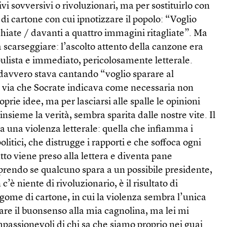
vi sovversivi o rivoluzionari, ma per sostituirlo con
di cartone con cui ipnotizzare il popolo: “Voglio
hiate / davanti a quattro immagini ritagliate”. Ma
a scarseggiare: l’ascolto attento della canzone era
pulista e immediato, pericolosamente letterale.
: davvero stava cantando “voglio sparare al
la via che Socrate indicava come necessaria non
oprie idee, ma per lasciarsi alle spalle le opinioni
nsieme la verità, sembra sparita dalle nostre vite. Il
da una violenza letterale: quella che infiamma i
politici, che distrugge i rapporti e che soffoca ogni
tto viene preso alla lettera e diventa pane
prendo se qualcuno spara a un possibile presidente,
’è niente di rivoluzionario, è il risultato di
sagome di cartone, in cui la violenza sembra l’unica
are il buonsenso alla mia cagnolina, ma lei mi
passionevoli di chi sa che siamo proprio nei guai.