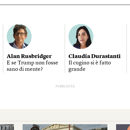
Alan Rusbridger
Claudia Durastanti
E se Trump non fosse
Il cugino si è fatto
sano di mente?
grande
PUBBLICITÀ