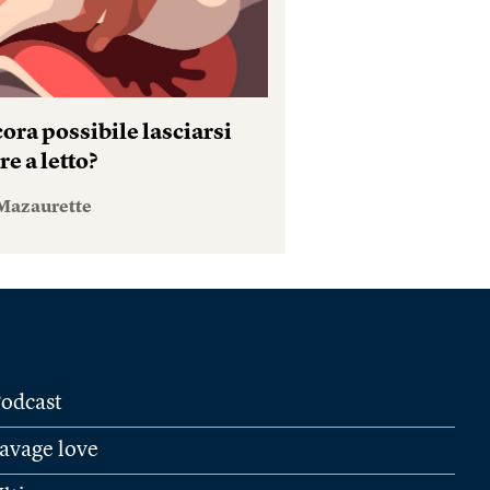
ora possibile lasciarsi
e a letto?
Mazaurette
odcast
avage love