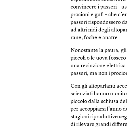
convincere i passeri – u
procioni e gufi – che c’e
passeri rispondessero da
ad altri nidi degli altop
rane, foche e anatre.
Nonostante la paura, gli 
piccoli o le uova fossero
una recinzione elettrica 
passeri, ma non i procioni
Con gli altoparlanti acce
scienziati hanno monitor
piccolo dalla schiusa de
per accoppiarsi l’anno d
stagioni riproduttive se
di rilevare grandi differ