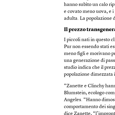
hanno subìto un calo rip
e covato meno uova, e i p
adulta. La popolazione d
Il prezzo transgene
I piccoli nati in questo
Pur non essendo stati es
meno figli e morivano p
una generazione di passer
studio indica che il pre
popolazione dimezzata i
“Zanette e Clinchy han
Blumstein, ecologo comp
Angeles. “Hanno dimostr
comportamento dei singo
dice Zanette, “l’impron