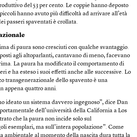
roduttivo del 53 per cento. Le coppie hanno deposto
iccoli hanno avuto più difficoltà ad arrivare all’età
ei passeri spaventati è crollata.
razionale
 clima di paura sono cresciuti con qualche svantaggio.
posti agli altoparlanti, cantavano di meno, facevano
rima. La paura ha modificato il comportamento di
i e ha esteso i suoi effetti anche alle successive. Lo
zzo transgenerazionale dello spavento è una
n appena quattro anni.
no ideato un sistema davvero ingegnoso”, dice Dan
ortamentale dell’università della California a Los
ato che la paura non incide solo sul
li esemplari, ma sull’intera popolazione”. Come
ta ambientale al momento della nascita dura tutta la