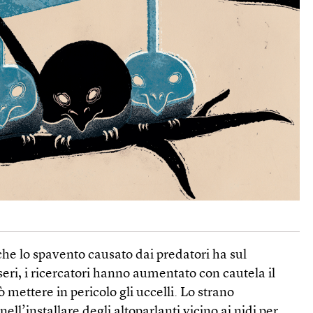
 che lo spavento causato dai predatori ha sul
ri, i ricercatori hanno aumentato con cautela il
 mettere in pericolo gli uccelli. Lo strano
ll’installare degli altoparlanti vicino ai nidi per