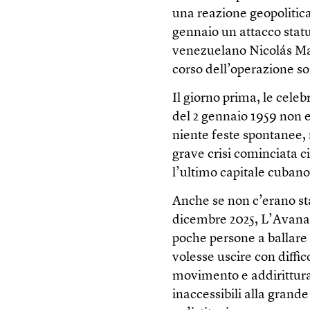
una reazione geopolitica
gennaio un attacco statu
venezuelano Nicolás Madu
corso dell’operazione so
Il giorno prima, le celeb
del 2 gennaio 1959 non er
niente feste spontanee, n
grave crisi cominciata c
l’ultimo capitale cubano,
Anche se non c’erano stat
dicembre 2025, L’Avana 
poche persone a ballare 
volesse uscire con diffi
movimento e addirittura 
inaccessibili alla grand