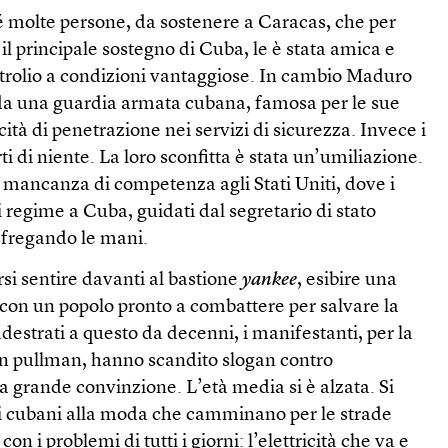
é molte persone, da sostenere a Caracas, che per
il principale sostegno di Cuba, le è stata amica e
petrolio a condizioni vantaggiose. In cambio Maduro
da una guardia armata cubana, famosa per le sue
acità di penetrazione nei servizi di sicurezza. Invece i
i di niente. La loro sconfitta è stata un’umiliazione.
 mancanza di competenza agli Stati Uniti, dove i
i regime a Cuba, guidati dal segretario di stato
sfregando le mani.
si sentire davanti al bastione
yankee
, esibire una
con un popolo pronto a combattere per salvare la
estrati a questo da decenni, i manifestanti, per la
 in pullman, hanno scandito slogan contro
 grande convinzione. L’età media si è alzata. Si
i cubani alla moda che camminano per le strade
con i problemi di tutti i giorni: l’elettricità che va e