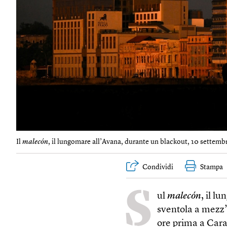
Il
malecón
, il lungomare all’Avana, durante un blackout, 10 settembr
Condividi
Stampa
S
ul
malecón
, il 
sventola a mezz’
ore prima a Cara