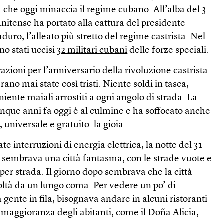
 che oggi minaccia il regime cubano. All’alba del 3
nitense ha portato alla cattura del presidente
ro, l’alleato più stretto del regime castrista. Nel
no stati uccisi
32 militari cubani
delle forze speciali.
razioni per l’anniversario della rivoluzione castrista
ano mai state così tristi. Niente soldi in tasca,
iente maiali arrostiti a ogni angolo di strada. La
inque anni fa oggi è al culmine e ha soffocato anche
 universale e gratuito: la gioia.
e interruzioni di energia elettrica, la notte del 31
sembrava una città fantasma, con le strade vuote e
per strada. Il giorno dopo sembrava che la città
coltà da un lungo coma. Per vedere un po’ di
gente in fila, bisognava andare in alcuni ristoranti
e maggioranza degli abitanti, come il Doña Alicia,