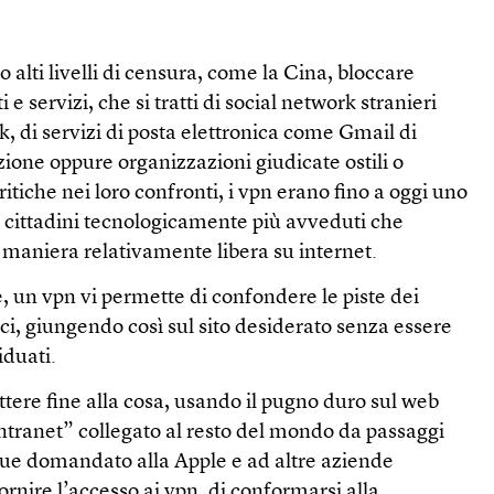
alti livelli di censura, come la Cina, bloccare
i e servizi, che si tratti di social network stranieri
 di servizi di posta elettronica come Gmail di
ione oppure organizzazioni giudicate ostili o
tiche nei loro confronti, i vpn erano fino a oggi uno
i cittadini tecnologicamente più avveduti che
 maniera relativamente libera su internet.
e, un vpn vi permette di confondere le piste dei
nici, giungendo così sul sito desiderato senza essere
iduati.
tere fine alla cosa, usando il pugno duro sul web
intranet” collegato al resto del mondo da passaggi
nque domandato alla Apple e ad altre aziende
 fornire l’accesso ai vpn, di conformarsi alla