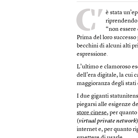
C’
è stata un’ep
riprendendo 
“non essere 
Prima del loro successo 
becchini di alcuni alti p
espressione.
L’ultimo e clamoroso es
dell’era digitale, la cui 
maggioranza degli stati 
I due giganti statuniten
piegarsi alle esigenze d
store cinese
, per quanto
(
virtual private network
internet e, per quanto r
smettere di usarle.