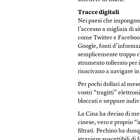
Tracce digitali
Nei paesi che impongono 
l’accesso a migliaia di sit
come Twitter e Facebook,
Google, fonti d’informaz
semplicemente troppo cri
strumento tollerato per 
riuscivano a navigare in
Per pochi dollari al mes
vostri “tragitti” elettro
bloccati e neppure indiv
La Cina ha deciso di met
cinese, vero e proprio “
filtrati. Pechino ha du
straniere suscettibili di