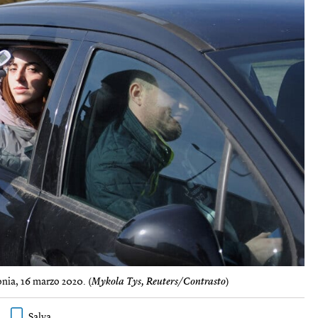
onia, 16 marzo 2020. (
Mykola Tys, Reuters/Contrasto
)