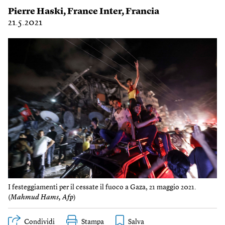
Pierre Haski
,
France Inter
,
Francia
21.5.2021
I festeggiamenti per il cessate il fuoco a Gaza, 21 maggio 2021.
(
Mahmud Hams, Afp
)
Condividi
Stampa