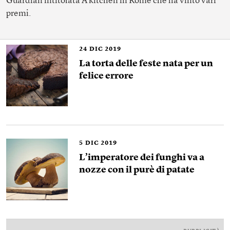
Guardian intitolata
A kitchen in Rome
che ha vinto vari
premi.
24
DIC 2019
La torta delle feste nata per un
felice errore
5
DIC 2019
L’imperatore dei funghi va a
nozze con il purè di patate