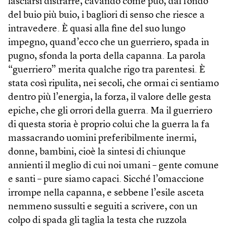
lasciarsi distrarre, cavando come può, dal fondo
del buio più buio, i bagliori di senso che riesce a
intravedere. È quasi alla fine del suo lungo
impegno, quand’ecco che un guerriero, spada in
pugno, sfonda la porta della capanna. La parola
“guerriero” merita qualche rigo tra parentesi. È
stata così ripulita, nei secoli, che ormai ci sentiamo
dentro più l’energia, la forza, il valore delle gesta
epiche, che gli orrori della guerra. Ma il guerriero
di questa storia è proprio colui che la guerra la fa
massacrando uomini preferibilmente inermi,
donne, bambini, cioè la sintesi di chiunque
annienti il meglio di cui noi umani – gente comune
e santi – pure siamo capaci. Sicché l’omaccione
irrompe nella capanna, e sebbene l’esile asceta
nemmeno sussulti e seguiti a scrivere, con un
colpo di spada gli taglia la testa che ruzzola