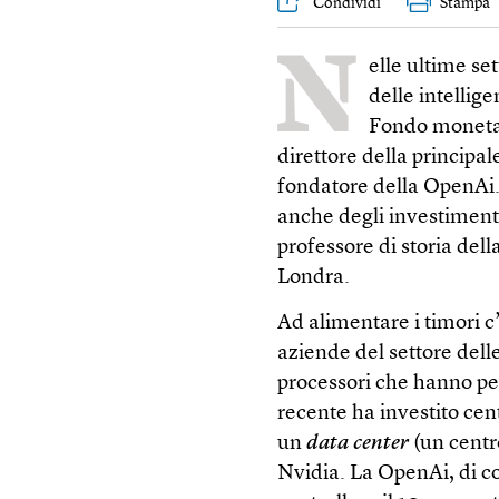
Condividi
Stampa
N
elle ultime se
delle intellige
Fondo monetar
direttore della principal
fondatore della OpenAi.
anche degli investimenti
professore di storia dell
Londra.
Ad alimentare i timori c’
aziende del settore dell
processori che hanno perm
recente ha investito cen
un
data center
(un centro
Nvidia. La OpenAi, di co