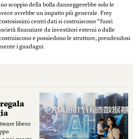
uno scoppio della bolla danneggerebbe solo le
invece avrebbe un impatto più generale. Frey
costosissimi centri dati si costruiscono “fuori
ocietà finanziate da investitori esterni o dalle
costruiscono e possiedono le strutture, prendendosi
almente i guadagni.
 regala
gia
ftware libero
uppo