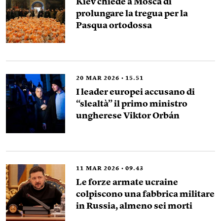
Kiev chiede a Mosca di
prolungare la tregua per la
Pasqua ortodossa
20
MAR 2026
15.51
I leader europei accusano di
“slealtà” il primo ministro
ungherese Viktor Orbán
11
MAR 2026
09.43
Le forze armate ucraine
colpiscono una fabbrica militare
in Russia, almeno sei morti